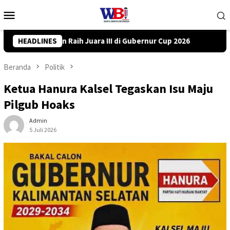
Loncat
Menu
ke
Mobile
konten
ernur Cup 2026
HEADLINES
DPRD Tanah Bumbu Desak PLN Batulicin Tra
Beranda
Politik
Ketua Hanura Kalsel Tegaskan Isu Maju
Pilgub Hoaks
Admin
5 Juli 2026