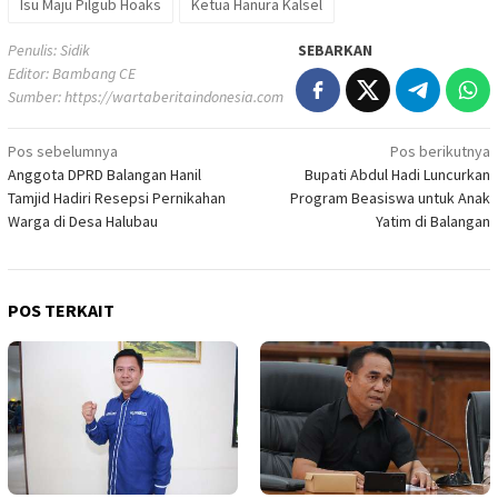
Isu Maju Pilgub Hoaks
Ketua Hanura Kalsel
Penulis: Sidik
SEBARKAN
Editor: Bambang CE
Sumber:
https://wartaberitaindonesia.com
Navigasi
Pos sebelumnya
Pos berikutnya
Anggota DPRD Balangan Hanil
Bupati Abdul Hadi Luncurkan
pos
Tamjid Hadiri Resepsi Pernikahan
Program Beasiswa untuk Anak
Warga di Desa Halubau
Yatim di Balangan
POS TERKAIT