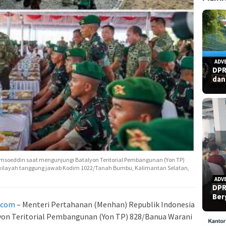
ADV
DPR
dan
 Sjamsoeddin saat mengunjungi Batalyon Teritorial Pembangunan (Yon TP)
wilayah tanggung jawab Kodim 1022/Tanah Bumbu, Kalimantan Selatan,
ADV
DPR
Ber
.com
– Menteri Pertahanan (Menhan) Republik Indonesia
yon Teritorial Pembangunan (Yon TP) 828/Banua Warani