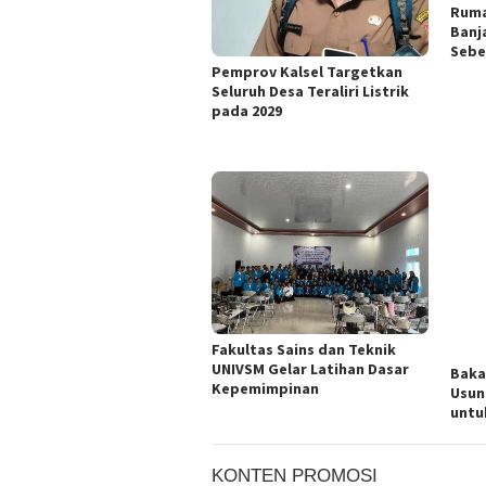
Ruma
Banj
Sebe
Pemprov Kalsel Targetkan
Seluruh Desa Teraliri Listrik
pada 2029
Fakultas Sains dan Teknik
UNIVSM Gelar Latihan Dasar
Baka
Kepemimpinan
Usun
untu