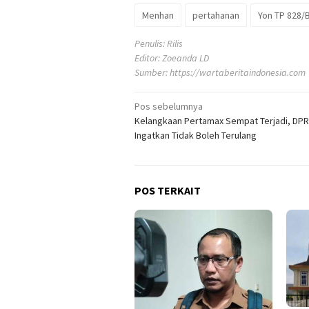
Menhan
pertahanan
Yon TP 828/
Penulis: Rilis
Editor: Zoeanda LD
Sumber:
https://wartaberitaindonesia.com
Navigasi
Pos sebelumnya
Kelangkaan Pertamax Sempat Terjadi, DPR
pos
Ingatkan Tidak Boleh Terulang
POS TERKAIT