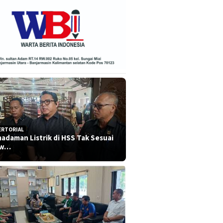
ERTORIAL
adaman Listrik di HSS Tak Sesuai
dw…