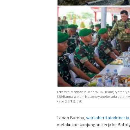
Teks foto: Menhan RI Jendral TNI (Purn) Sjafrie
828/Banua Warani Mattone yang berada dalam 
Rabu (26/11). (Ist)
Tanah Bumbu,
wartaberitaindonesia
melakukan kunjungan kerja ke Batal