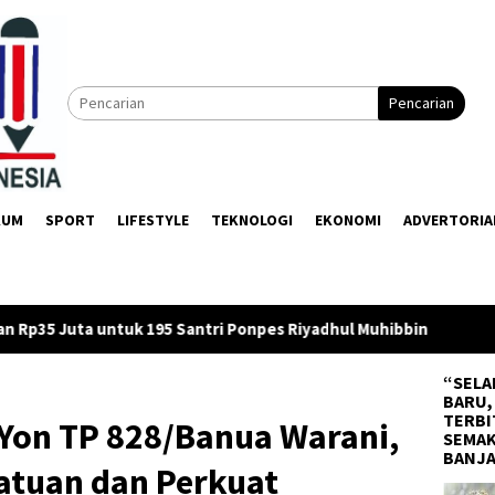
Pencarian
KUM
SPORT
LIFESTYLE
TEKNOLOGI
EKONOMI
ADVERTORIA
 Ponpes Riyadhul Muhibbin
Firman Yusi Minta OPD Susun 
“SELA
BARU,
TERBI
Yon TP 828/Banua Warani,
SEMAK
BANJ
atuan dan Perkuat