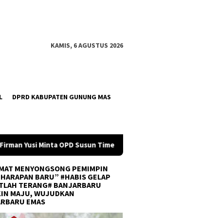
KAMIS, 6 AGUSTUS 2026
L
DPRD KABUPATEN GUNUNG MAS
Timeline Anggaran 2027 Sejak Awal Tahun
Tim U-21 Balang
MAT MENYONGSONG PEMIMPIN
 HARAPAN BARU” #HABIS GELAP
TLAH TERANG# BANJARBARU
IN MAJU, WUJUDKAN
ARBARU EMAS