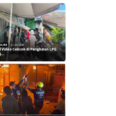
DLINE
12 Juli 2026
al Video Cekcok di Pangkalan LPG
j…