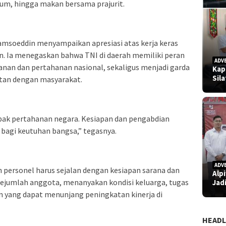
mum, hingga makan bersama prajurit.
jamsoeddin menyampaikan apresiasi atas kerja keras
n. Ia menegaskan bahwa TNI di daerah memiliki peran
ADV
anan dan pertahanan nasional, sekaligus menjadi garda
Kap
Sil
an dengan masyarakat.
mbak pertahanan negara. Kesiapan dan pengabdian
bagi keutuhan bangsa,” tegasnya.
ADV
ersonel harus sejalan dengan kesiapan sarana dan
Alp
 sejumlah anggota, menanyakan kondisi keluarga, tugas
Jad
an yang dapat menunjang peningkatan kinerja di
HEADL