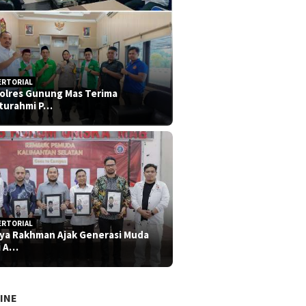
ERTORIAL
olres Gunung Mas Terima
aturahmi P…
ERTORIAL
iya Rakhman Ajak Generasi Muda
i A…
INE