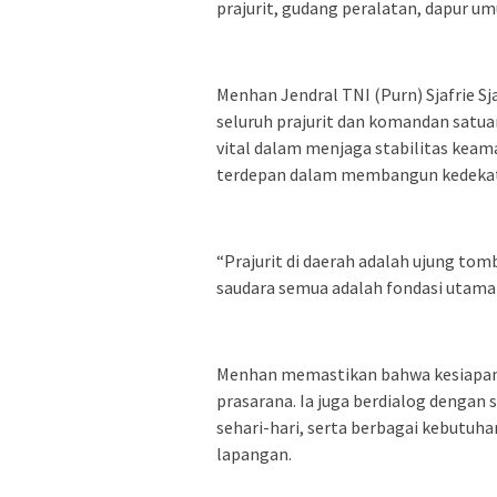
prajurit, gudang peralatan, dapur u
Menhan Jendral TNI (Purn) Sjafrie S
seluruh prajurit dan komandan satua
vital dalam menjaga stabilitas keam
terdepan dalam membangun kedekat
“Prajurit di daerah adalah ujung to
saudara semua adalah fondasi utama 
Menhan memastikan bahwa kesiapan p
prasarana. Ia juga berdialog dengan
sehari-hari, serta berbagai kebutuh
lapangan.