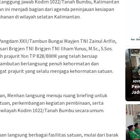
 tanggung jawab Kodim 1022/Tanah Bumbu, Kalimantan
n ini menjadi bagian dari agenda peninjauan kesiapan
hanan di wilayah selatan Kalimantan.
angdam XXII/Tambun Bungai Mayjen TNI Zainul Arifin,
sari Brigjen TNI Brigjen TNI Ilham Yunus, M.Sc., S.Sos.
uh prajurit Yon TP 828/BWM yang telah bersiap
nyambutan berlangsung penuh kehormatan dan
t prajurit yang selalu menjaga kehormatan satuan.
ADV
Pem
Ja
an, Menhan langsung menuju ruang briefing untuk
atuan, perkembangan kegiatan pembinaan, serta
n wilayah Kodim 1022/Tanah Bumbu secara umum.
n langsung berbagai fasilitas satuan, mulai dari barak