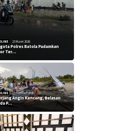
DLINE
23 Maret 2026
gota Polres Batola Padamkan
or Ter…
DLINE
23 Februari 2026
erjang Angin Kencang, Belasan
da P…