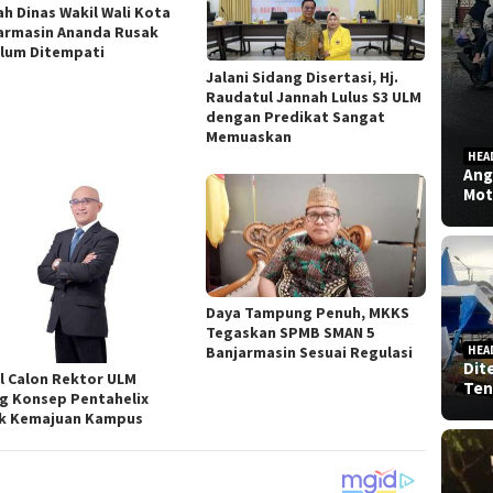
h Dinas Wakil Wali Kota
armasin Ananda Rusak
lum Ditempati
Jalani Sidang Disertasi, Hj.
Raudatul Jannah Lulus S3 ULM
dengan Predikat Sangat
Memuaskan
HEA
Ang
Mot
Daya Tampung Penuh, MKKS
Tegaskan SPMB SMAN 5
HEA
Banjarmasin Sesuai Regulasi
Dit
l Calon Rektor ULM
Ten
g Konsep Pentahelix
k Kemajuan Kampus