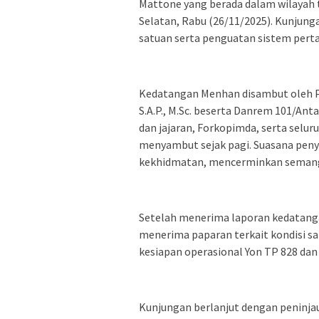
Mattone yang berada dalam wilayah
Selatan, Rabu (26/11/2025). Kunjunga
satuan serta penguatan sistem perta
Kedatangan Menhan disambut oleh P
S.A.P., M.Sc. beserta Danrem 101/Anta
dan jajaran, Forkopimda, serta selur
menyambut sejak pagi. Suasana pe
kekhidmatan, mencerminkan semanga
Setelah menerima laporan kedatang
menerima paparan terkait kondisi s
kesiapan operasional Yon TP 828 da
Kunjungan berlanjut dengan peninjaua