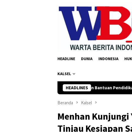
Loncat
ke
konten
HEADLINE
DUNIA
INDONESIA
HU
KALSEL
angan Salurkan Bantuan Pendidikan Rp35 Juta untuk 195 Santri
HEADLINES
Beranda
Kalsel
Menhan Kunjungi 
Tinjau Kesiapan S