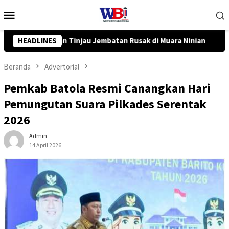
Loncat
Menu
ke
Mobile
konten
di Muara Ninian
HEADLINES
Pemkot Banjarbaru dan InJourney Salurk
Beranda
Advertorial
Pemkab Batola Resmi Canangkan Hari
Pemungutan Suara Pilkades Serentak
2026
Admin
14 April 2026