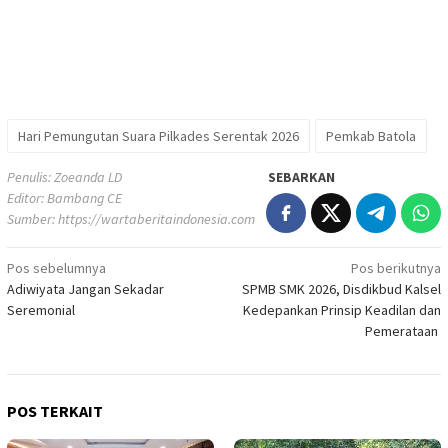
Hari Pemungutan Suara Pilkades Serentak 2026
Pemkab Batola
Penulis: Zoeanda LD
SEBARKAN
Editor: Bambang CE
Sumber:
https://wartaberitaindonesia.com
Navigasi
Pos sebelumnya
Pos berikutnya
Adiwiyata Jangan Sekadar
SPMB SMK 2026, Disdikbud Kalsel
pos
Seremonial
Kedepankan Prinsip Keadilan dan
Pemerataan
POS TERKAIT