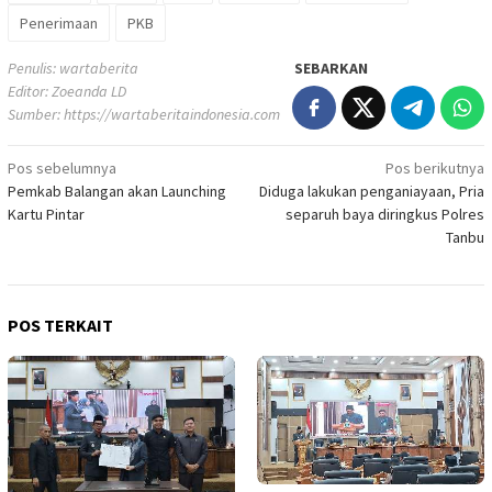
Penerimaan
PKB
Penulis: wartaberita
SEBARKAN
Editor: Zoeanda LD
Sumber:
https://wartaberitaindonesia.com
Navigasi
Pos sebelumnya
Pos berikutnya
Pemkab Balangan akan Launching
Diduga lakukan penganiayaan, Pria
pos
Kartu Pintar
separuh baya diringkus Polres
Tanbu
POS TERKAIT