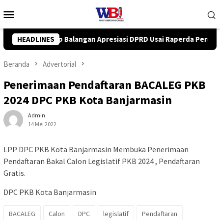
Loncat
Menu
ke
Mobile
konten
 Usai Raperda Perubahan APBD 2026 Resmi Disepakati
HEADLINES
DPR
Beranda
Advertorial
Penerimaan Pendaftaran BACALEG PKB
2024 DPC PKB Kota Banjarmasin
Admin
14 Mei 2022
LPP DPC PKB Kota Banjarmasin Membuka Penerimaan
Pendaftaran Bakal Calon Legislatif PKB 2024 , Pendaftaran
Gratis.
DPC PKB Kota Banjarmasin
BACALEG
Calon
DPC
legislatif
Pendaftaran