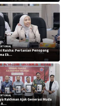
ERTORIAL
i Raisha: Pertanian Penopang
ma Ek…
ERTORIAL
iya Rakhman Ajak Generasi Muda
i A…