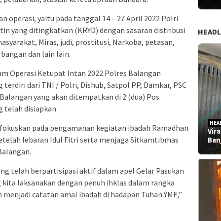
operasi, yaitu pada tanggal 14 – 27 April 2022 Polri
tin yang ditingkatkan (KRYD) dengan sasaran distribusi
HEADL
yarakat, Miras, judi, prostitusi, Narkoba, petasan,
angan dan lain lain.
lam Operasi Ketupat Intan 2022 Polres Balangan
terdiri dari TNI / Polri, Dishub, Satpol PP, Damkar, PSC
Balangan yang akan ditempatkan di 2 (dua) Pos
telah disiapkan.
HEA
difokuskan pada pengamanan kegiatan ibadah Ramadhan
Vir
setelah lebaran Idul Fitri serta menjaga Sitkamtibmas
Ban
Balangan.
ng telah berpartisipasi aktif dalam apel Gelar Pasukan
 kita laksanakan dengan penuh ihklas dalam rangka
an menjadi catatan amal ibadah di hadapan Tuhan YME,”