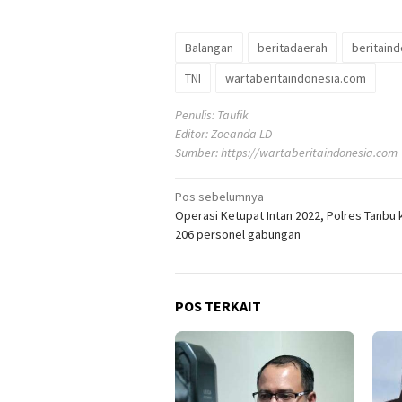
Balangan
beritadaerah
beritain
TNI
wartaberitaindonesia.com
Penulis: Taufik
Editor: Zoeanda LD
Sumber:
https://wartaberitaindonesia.com
Navigasi
Pos sebelumnya
Operasi Ketupat Intan 2022, Polres Tanbu
pos
206 personel gabungan
POS TERKAIT