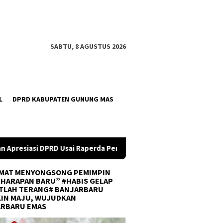
SABTU, 8 AGUSTUS 2026
L
DPRD KABUPATEN GUNUNG MAS
erda Perubahan APBD 2026 Resmi Disepakati
DPRD Kalsel 
MAT MENYONGSONG PEMIMPIN
 HARAPAN BARU” #HABIS GELAP
TLAH TERANG# BANJARBARU
IN MAJU, WUJUDKAN
ARBARU EMAS