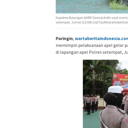
Kapolres Balangan AKBP Zaenal Arifin saat memi
setempat, Jumat (22/04).(ist)Taufik(wartaberita
Paringin
,
wartaberitaindonesia.co
memimpin pelaksanaan apel gelar pa
di lapangan apel Polres setempat, J