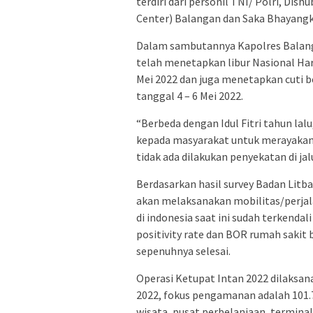
terdiri dari personil TNI/ Polri, Dis
Center) Balangan dan Saka Bhayangk
Dalam sambutannya Kapolres Balang
telah menetapkan libur Nasional Hari
Mei 2022 dan juga menetapkan cuti be
tanggal 4 – 6 Mei 2022.
“Berbeda dengan Idul Fitri tahun la
kepada masyarakat untuk merayakan 
tidak ada dilakukan penyekatan di ja
Berdasarkan hasil survey Badan Litba
akan melaksanakan mobilitas/perjal
di indonesia saat ini sudah terkenda
positivity rate dan BOR rumah saki
sepenuhnya selesai.
Operasi Ketupat Intan 2022 dilaksana
2022, fokus pengamanan adalah 101.7
wisata, pusat perbelanjaan, terminal