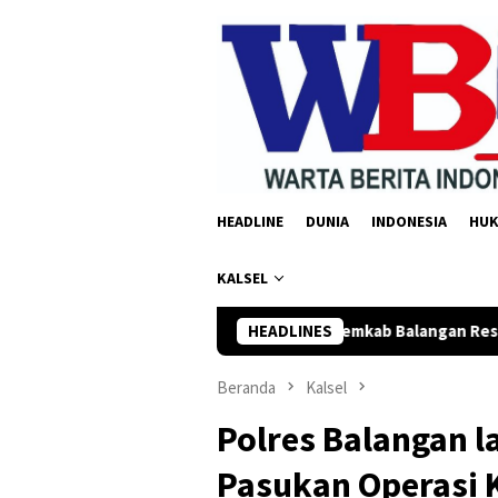
Loncat
ke
konten
HEADLINE
DUNIA
INDONESIA
HU
KALSEL
DPRD dan Pemkab Balangan Resmi Setujui Raperda Perub
HEADLINES
Beranda
Kalsel
Polres Balangan l
Pasukan Operasi 