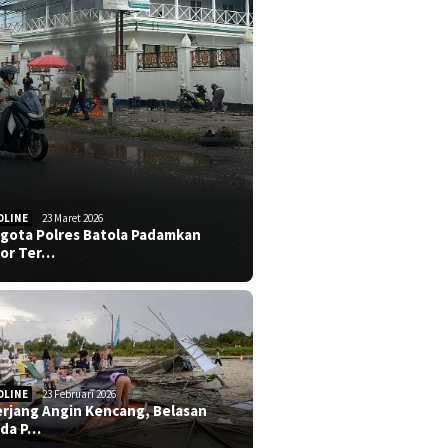
DLINE
23 Maret 2026
gota Polres Batola Padamkan
or Ter…
DLINE
23 Februari 2026
erjang Angin Kencang, Belasan
da P…