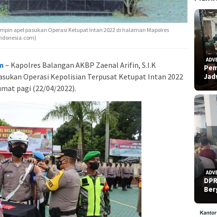
mpin apel pasukan Operasi Ketupat Intan 2022 di halaman Mapolres
indonesia.com)
ADV
m
– Kapolres Balangan AKBP Zaenal Arifin, S.I.K
Pem
Ja
sukan Operasi Kepolisian Terpusat Ketupat Intan 2022
umat pagi (22/04/2022).
ADV
DPR
Ber