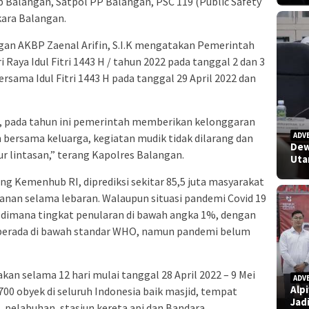
hub Balangan, Satpol PP Balangan, PSC 119 (Public Safety
ara Balangan.
an AKBP Zaenal Arifin, S.I.K mengatakan Pemerintah
 Raya Idul Fitri 1443 H / tahun 2022 pada tanggal 2 dan 3
rsama Idul Fitri 1443 H pada tanggal 29 April 2022 dan
lu, pada tahun ini pemerintah memberikan kelonggaran
ADV
bersama keluarga, kegiatan mudik tidak dilarang dan
Dew
lur lintasan,” terang Kapolres Balangan.
Uta
ng Kemenhub RI, diprediksi sekitar 85,5 juta masyarakat
anan selama lebaran. Walaupun situasi pandemi Covid 19
li dimana tingkat penularan di bawah angka 1%, dengan
t berada di bawah standar WHO, namun pandemi belum
kan selama 12 hari mulai tanggal 28 April 2022 – 9 Mei
ADV
Alp
00 obyek di seluruh Indonesia baik masjid, tempat
Jad
, pelabuhan, stasiun kereta api dan Bandara.