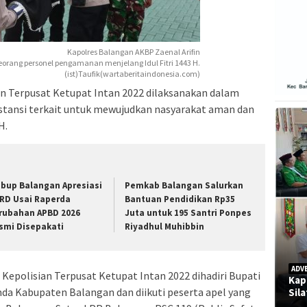
Kapolres Balangan AKBP Zaenal Arifin
rang personel pengamanan menjelang Idul Fitri 1443 H.
(ist)Taufik(wartaberitaindonesia.com)
an Terpusat Ketupat Intan 2022 dilaksanakan dalam
nstansi terkait untuk mewujudkan nasyarakat aman dan
H.
bup Balangan Apresiasi
Pemkab Balangan Salurkan
RD Usai Raperda
Bantuan Pendidikan Rp35
rubahan APBD 2026
Juta untuk 195 Santri Ponpes
smi Disepakati
Riyadhul Muhibbin
ADV
 Kepolisian Terpusat Ketupat Intan 2022 dihadiri Bupati
Kap
mda Kabupaten Balangan dan diikuti peserta apel yang
Sil