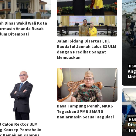
h Dinas Wakil Wali Kota
armasin Ananda Rusak
lum Ditempati
Jalani Sidang Disertasi, Hj.
Raudatul Jannah Lulus S3 ULM
dengan Predikat Sangat
Memuaskan
HEA
Ang
Mot
Daya Tampung Penuh, MKKS
Tegaskan SPMB SMAN 5
Banjarmasin Sesuai Regulasi
HEA
l Calon Rektor ULM
Dit
g Konsep Pentahelix
Ten
k Kemajuan Kampus