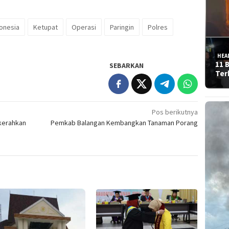
donesia
Ketupat
Operasi
Paringin
Polres
HEA
11 
SEBARKAN
Ter
Pos berikutnya
 kerahkan
Pemkab Balangan Kembangkan Tanaman Porang