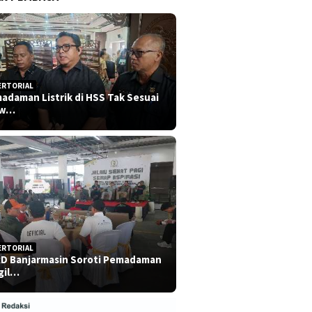
ERTORIAL
adaman Listrik di HSS Tak Sesuai
dw…
ERTORIAL
D Banjarmasin Soroti Pemadaman
gil…