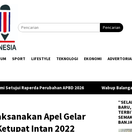
Pencarian
KUM
SPORT
LIFESTYLE
TEKNOLOGI
EKONOMI
ADVERTORIA
ahan APBD 2026
Wabup Balangan Apresiasi DPRD Usai Rap
“SELA
BARU,
TERBI
aksanakan Apel Gelar
SEMAK
BANJ
Ketupat Intan 2022