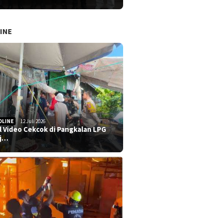
INE
DLINE
12 Juli 2026
al Video Cekcok di Pangkalan LPG
j…