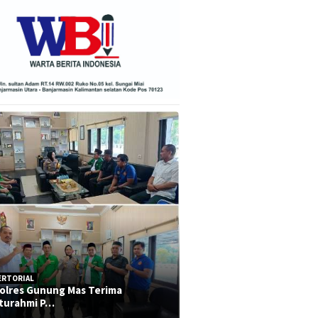
ERTORIAL
olres Gunung Mas Terima
aturahmi P…