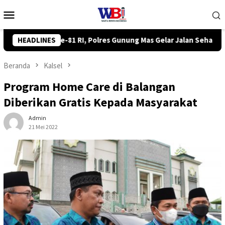
Loncat
Menu
ke
Mobile
konten
lar Jalan Sehat hingga Lomba Tangkap Bebek
HEADLINES
Komisi III 
Beranda
Kalsel
Program Home Care di Balangan
Diberikan Gratis Kepada Masyarakat
Admin
21 Mei 2022