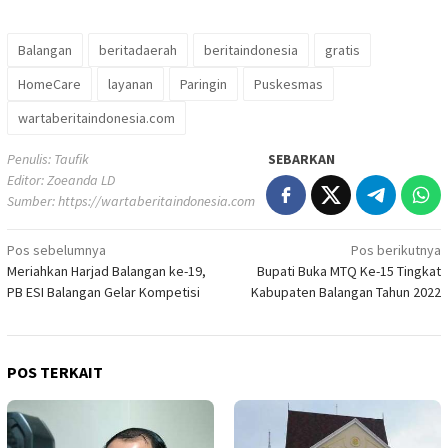
Balangan
beritadaerah
beritaindonesia
gratis
HomeCare
layanan
Paringin
Puskesmas
wartaberitaindonesia.com
Penulis: Taufik
SEBARKAN
Editor: Zoeanda LD
Sumber:
https://wartaberitaindonesia.com
Navigasi
Pos sebelumnya
Pos berikutnya
Meriahkan Harjad Balangan ke-19,
Bupati Buka MTQ Ke-15 Tingkat
pos
PB ESI Balangan Gelar Kompetisi
Kabupaten Balangan Tahun 2022
POS TERKAIT