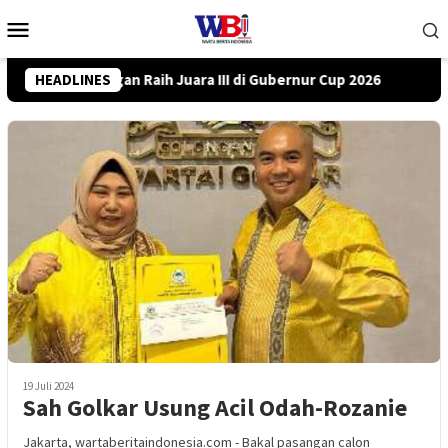
Loncat
Menu
ke
Mobile
konten
p 2026
HEADLINES
DPRD Tanah Bumbu Desak PLN Batulicin Transparan
19 Juli 2024
Sah Golkar Usung Acil Odah-Rozanie
Jakarta, wartaberitaindonesia.com - Bakal pasangan calon