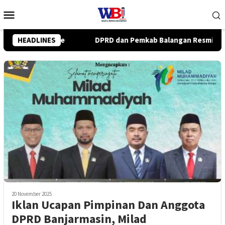
Loncat
Menu
ke
Mobile
konten
langan Resmi Setujui Raperda Perubahan APBD 2026
HEADLINES
Wab
20 November 2025
Iklan Ucapan Pimpinan Dan Anggota
DPRD Banjarmasin, Milad