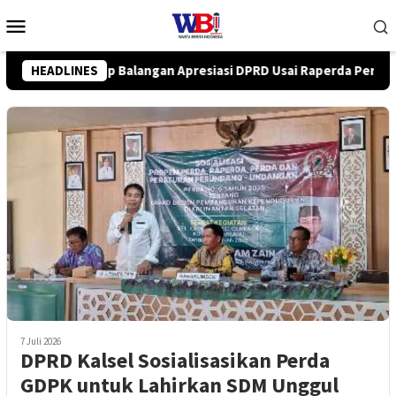
Loncat
Menu
ke
Mobile
konten
Usai Raperda Perubahan APBD 2026 Resmi Disepakati
HEADLINES
DPR
7 Juli 2026
DPRD Kalsel Sosialisasikan Perda
GDPK untuk Lahirkan SDM Unggul