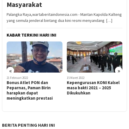
Masyarakat
Palangka Raya,wartaberitaindonesia.com - Mantan Kapolda Kalteng
yang semula jenderal bintang dua kini resmi menyandang […]
KABAR TERKINI HARI INI
«
»
21 Februari 2022
15 Maret 2022
1
Bonus Atlet PON dan
Kepengurusan KONI Kalsel
L
Peparnas, Paman Birin
masa bakti 2021 – 2025
N
harapkan dapat
Dikukuhkan
R
meningkatkan prestasi
BERITA PENTING HARI INI