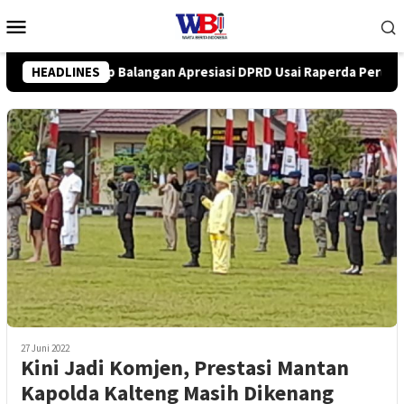
Loncat
Menu
ke
Mobile
konten
Usai Raperda Perubahan APBD 2026 Resmi Disepakati
HEADLINES
DPR
27 Juni 2022
Kini Jadi Komjen, Prestasi Mantan
Kapolda Kalteng Masih Dikenang