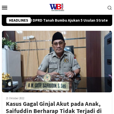
Loncat
Menu
ke
Mobile
konten
an Strategis ke BPJN
HEADLINES
Tingkatkan Kompetensi Karyawan, P
21 Oktober 2022
Kasus Gagal Ginjal Akut pada Anak,
Saifuddin Berharap Tidak Terjadi di