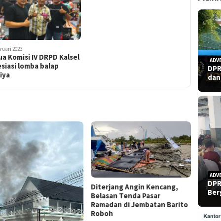
ruari 2023
a Komisi IV DRPD Kalsel
ADV
siasi lomba balap
DPR
iya
dan
ADV
DPR
rjang Angin Kencang,
Ber
san Tenda Pasar
dan di Jembatan Barito
Refleksi Hari Pers Nasional
oh
2026: Menguji Independensi