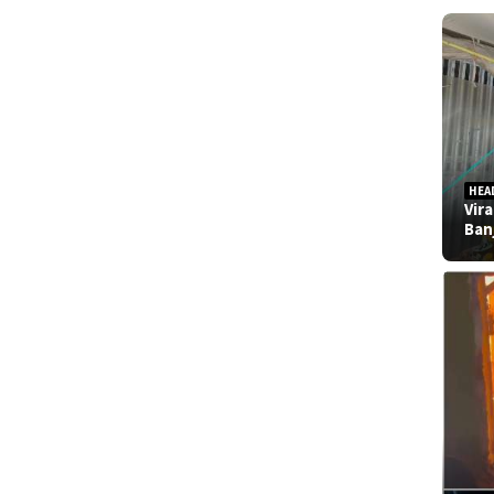
HEA
Vir
Ban