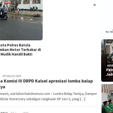
di Tengah “Tekanan Sunyi”
»
Polres
Temua
Gantun
ADV
Pem
Ja
admin
14 Februari 2023
a Komisi IV DRPD Kalsel apresiasi lomba balap
iya
rmasin, wartaberitaindoensia.com – Lomba Balap Tamiya, Damper
Allstar Aniversary sekaligus rangkaian GP seri 2, yang […]