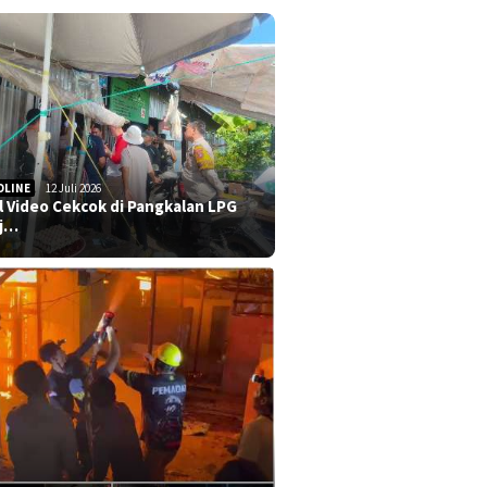
DLINE
12 Juli 2026
al Video Cekcok di Pangkalan LPG
j…