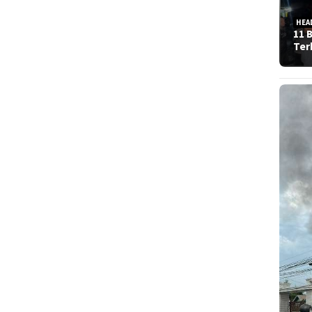
HEA
11 
Ter