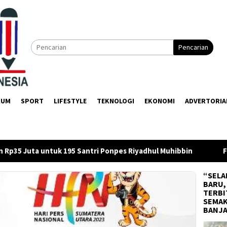
Pencarian
KUM
SPORT
LIFESTYLE
TEKNOLOGI
EKONOMI
ADVERTORIA
antri Ponpes Riyadhul Muhibbin
Firman Yusi Minta OPD S
“SELA
BARU,
TERBI
SEMAK
BANJ