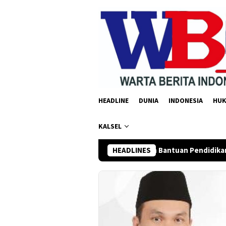
Loncat
ke
konten
HEADLINE
DUNIA
INDONESIA
HU
KALSEL
b Balangan Salurkan Bantuan Pendidikan Rp35 Juta untuk 195 S
HEADLINES