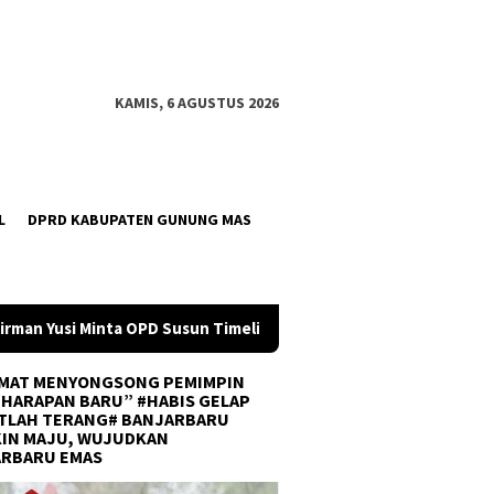
KAMIS, 6 AGUSTUS 2026
L
DPRD KABUPATEN GUNUNG MAS
usun Timeline Anggaran 2027 Sejak Awal Tahun
Tim U-21 
MAT MENYONGSONG PEMIMPIN
 HARAPAN BARU” #HABIS GELAP
TLAH TERANG# BANJARBARU
IN MAJU, WUJUDKAN
ARBARU EMAS