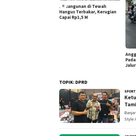
«
Bangunan di Tewah
gus Terbakar, Kerugian
ai Rp1,5 M
Anggota Polres Batola
Padamkan Motor Terbakar di
Jalur Mudik Handil Bakti
TOPIK:
DPRD
SPORT
Ketu
Tam
Banja
Style 