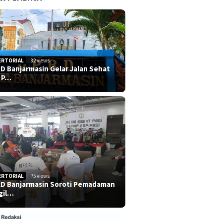
ERTORIAL
82 views
D Banjarmasin Gelar Jalan Sehat
 P…
ERTORIAL
75 views
D Banjarmasin Soroti Pemadaman
Pencarian Hari Kedua,
gil…
Korban di Sungai Habaon
Ditemukan