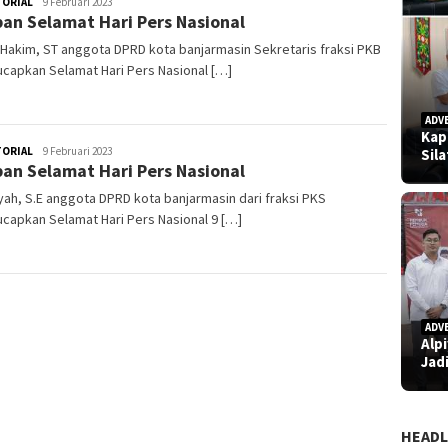
TORIAL
admin
9 Februari 2023
an Selamat Hari Pers Nasional
 Hakim, ST anggota DPRD kota banjarmasin Sekretaris fraksi PKB
capkan Selamat Hari Pers Nasional […]
ADV
Kap
TORIAL
admin
9 Februari 2023
Sil
an Selamat Hari Pers Nasional
yah, S.E anggota DPRD kota banjarmasin dari fraksi PKS
capkan Selamat Hari Pers Nasional 9 […]
ADV
Alp
Jad
HEADL