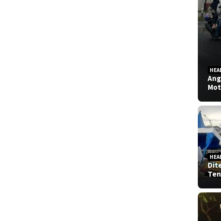
HEA
Ang
Mot
HEA
Dit
Ten