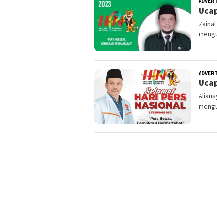
ADVER
Ucap
Zainal
mengu
ADVER
Ucap
Alians
mengu