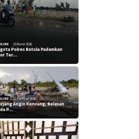
DLINE
23 Maret 2026
gota Polres Batola Padamkan
or Ter…
DLINE
23 Februari 2026
erjang Angin Kencang, Belasan
da P…