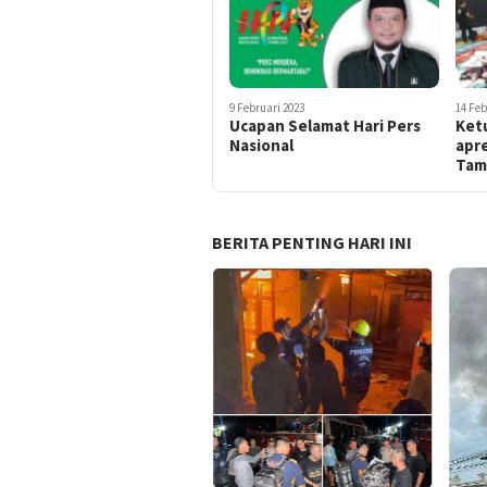
9 Februari 2023
14 Feb
Ucapan Selamat Hari Pers
Ketu
Nasional
apre
Tam
BERITA PENTING HARI INI
Dite
Bela
Rama
Rob