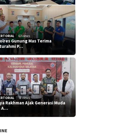
ERTORIAL
63 views
olres Gunung Mas Terima
aturahmi P…
ERTORIAL
58 views
iya Rakhman Ajak Generasi Muda
i A…
INE