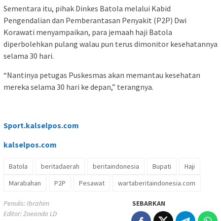
Sementara itu, pihak Dinkes Batola melalui Kabid
Pengendalian dan Pemberantasan Penyakit (P2P) Dwi
Korawati menyampaikan, para jemaah haji Batola
diperbolehkan pulang walau pun terus dimonitor kesehatannya
selama 30 hari.
“Nantinya petugas Puskesmas akan memantau kesehatan
mereka selama 30 hari ke depan,” terangnya.
Sport.kalselpos.com
kalselpos
.com
Batola
beritadaerah
beritaindonesia
Bupati
Haji
Marabahan
P2P
Pesawat
wartaberitaindonesia.com
Penulis: Ibrahim
SEBARKAN
Editor: Zoeanda LD