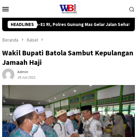
Loncat
Menu
ke
Mobile
konten
Gelar Jalan Sehat hingga Lomba Tangkap Bebek
HEADLINES
Komisi II
Beranda
Kalsel
Wakil Bupati Batola Sambut Kepulangan
Jamaah Haji
Admin
28 Juli 2022