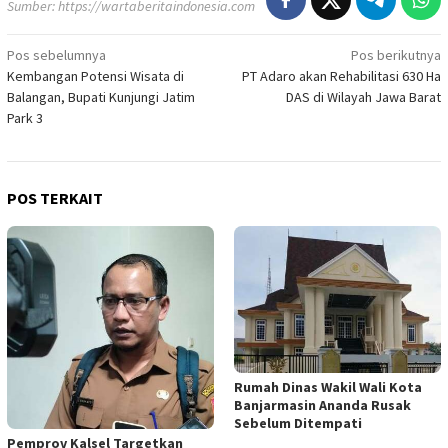
Sumber:
https://wartaberitaindonesia.com
Navigasi
Pos sebelumnya
Pos berikutnya
Kembangan Potensi Wisata di
PT Adaro akan Rehabilitasi 630 Ha
pos
Balangan, Bupati Kunjungi Jatim
DAS di Wilayah Jawa Barat
Park 3
POS TERKAIT
Rumah Dinas Wakil Wali Kota
Banjarmasin Ananda Rusak
Sebelum Ditempati
Pemprov Kalsel Targetkan