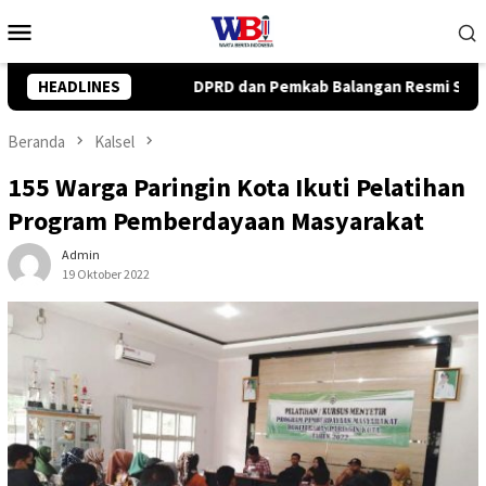
Loncat
Menu
ke
Mobile
konten
ab Balangan Resmi Setujui Raperda Perubahan APBD 2026
HEADLINES
Beranda
Kalsel
155 Warga Paringin Kota Ikuti Pelatihan
Program Pemberdayaan Masyarakat
Admin
19 Oktober 2022