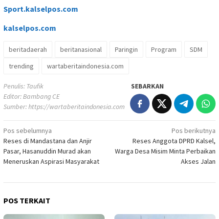
Sport.kalselpos.com
kalselpos
.com
beritadaerah
beritanasional
Paringin
Program
SDM
trending
wartaberitaindonesia.com
Penulis: Taufik
SEBARKAN
Editor: Bambang CE
Sumber:
https://wartaberitaindonesia.com
Navigasi
Pos sebelumnya
Pos berikutnya
Reses di Mandastana dan Anjir
Reses Anggota DPRD Kalsel,
pos
Pasar, Hasanuddin Murad akan
Warga Desa Misim Minta Perbaikan
Meneruskan Aspirasi Masyarakat
Akses Jalan
POS TERKAIT