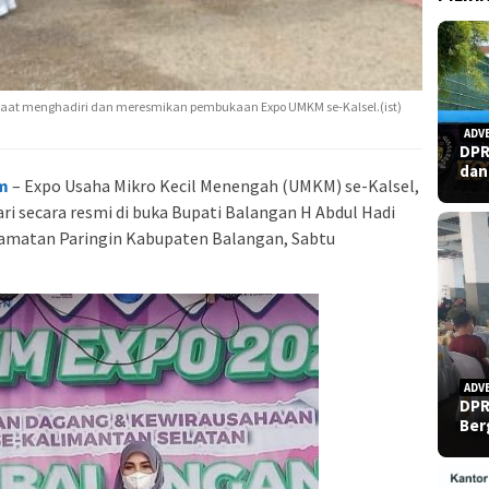
 saat menghadiri dan meresmikan pembukaan Expo UMKM se-Kalsel.(ist)
ADV
DPR
dan
m
– Expo Usaha Mikro Kecil Menengah (UMKM) se-Kalsel,
ri secara resmi di buka Bupati Balangan H Abdul Hadi
camatan Paringin Kabupaten Balangan, Sabtu
ADV
DPR
Ber