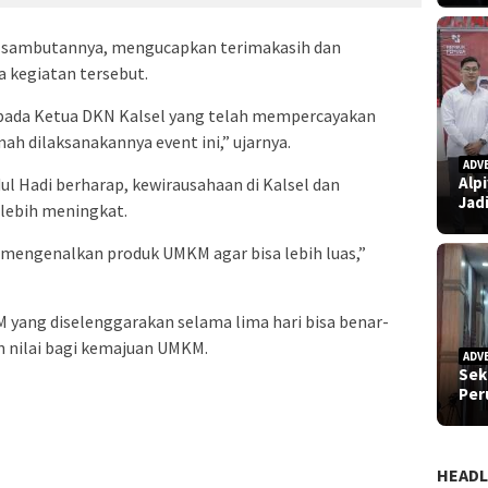
m sambutannya, mengucapkan terimakasih dan
 kegiatan tersebut.
ada Ketua DKN Kalsel yang telah mempercayakan
h dilaksanakannya event ini,” ujarnya.
ADV
Alp
l Hadi berharap, kewirausahaan di Kalsel dan
Jad
lebih meningkat.
sa mengenalkan produk UMKM agar bisa lebih luas,”
 yang diselenggarakan selama lima hari bisa benar-
n nilai bagi kemajuan UMKM.
ADV
Sek
Pe
HEADL