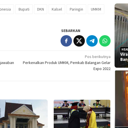
donesia
Bupati
DKN
Kalsel
Paringin
UMKM
SEBARKAN
HEA
Vir
Pos berikutnya
Ban
gjawaban
Perkenalkan Produk UMKM, Pemkab Balangan Gelar
Expo 2022