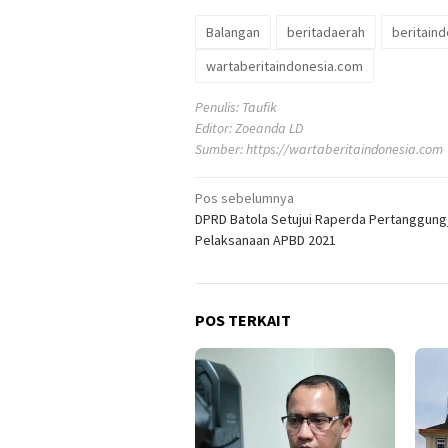
Balangan
beritadaerah
beritain
wartaberitaindonesia.com
Penulis: Taufik
Editor: Zoeanda LD
Sumber:
https://wartaberitaindonesia.com
Navigasi
Pos sebelumnya
DPRD Batola Setujui Raperda Pertanggun
pos
Pelaksanaan APBD 2021
POS TERKAIT