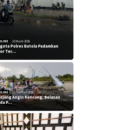
DLINE
23 Maret 2026
gota Polres Batola Padamkan
or Ter…
DLINE
23 Februari 2026
erjang Angin Kencang, Belasan
da P…