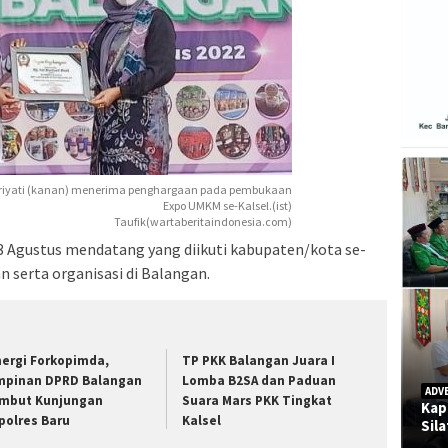
Huriyati (kanan) menerima penghargaan pada pembukaan
Expo UMKM se-Kalsel.(ist)
Taufik(wartaberitaindonesia.com)
3 Agustus mendatang yang diikuti kabupaten/kota se-
n serta organisasi di Balangan.
nergi Forkopimda,
TP PKK Balangan Juara I
mpinan DPRD Balangan
Lomba B2SA dan Paduan
ADV
mbut Kunjungan
Suara Mars PKK Tingkat
Kap
polres Baru
Kalsel
Sil