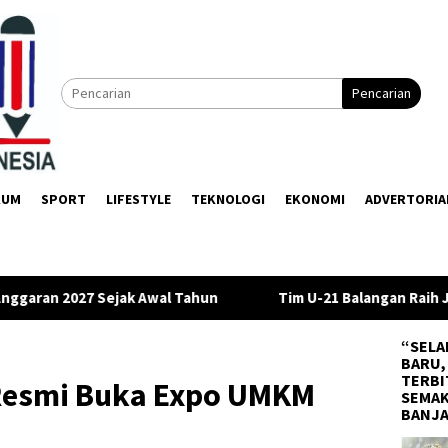
Pencarian
KUM
SPORT
LIFESTYLE
TEKNOLOGI
EKONOMI
ADVERTORIA
hun
Tim U-21 Balangan Raih Juara III di Gubernur Cup 2026
“SELA
BARU,
TERBI
Resmi Buka Expo UMKM
SEMAK
BANJ