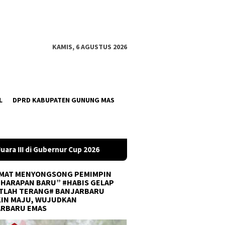
KAMIS, 6 AGUSTUS 2026
L
DPRD KABUPATEN GUNUNG MAS
DPRD Tanah Bumbu Desak PLN Batulicin Transparan Soal 
MAT MENYONGSONG PEMIMPIN
 HARAPAN BARU” #HABIS GELAP
TLAH TERANG# BANJARBARU
IN MAJU, WUJUDKAN
ARBARU EMAS