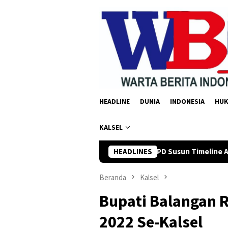
Loncat
ke
konten
HEADLINE
DUNIA
INDONESIA
HU
KALSEL
man Yusi Minta OPD Susun Timeline Anggaran 2027 Sejak Awal Ta
HEADLINES
Beranda
Kalsel
Bupati Balangan 
2022 Se-Kalsel