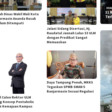
HEA
11 
h Dinas Wakil Wali Kota
Ter
armasin Ananda Rusak
lum Ditempati
Jalani Sidang Disertasi, Hj.
Raudatul Jannah Lulus S3 ULM
dengan Predikat Sangat
Memuaskan
Daya Tampung Penuh, MKKS
Tegaskan SPMB SMAN 5
Banjarmasin Sesuai Regulasi
l Calon Rektor ULM
g Konsep Pentahelix
k Kemajuan Kampus