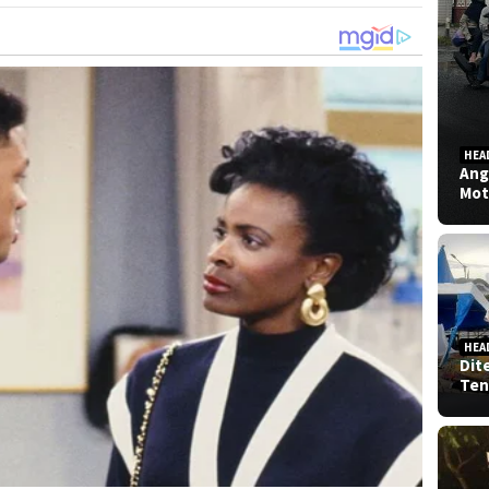
HEA
Ang
Mot
HEA
Dit
Ten