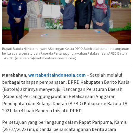
Bupati Batola Hj Noormiliyani AS dengan Ketua DPRD Saleh usai penandatanganan
berita acara persetujuan Raperda Pertanggungjawaban Pelaksanaan APBD Batola
TA 2021.(ist)Ibrahim(wartaberitaindonesia.com)
Marabahan
,
wartaberitaindonesia.com
– Setelah melalui
berbagai tahapan pembahasan, DPRD Kabupaten Barito Kuala
(Batola) akhirnya menyetujui Rancangan Peraturan Daerah
(Raperda) Pertanggungjawaban Pelaksanaan Anggaran
Pendapatan dan Belanja Daerah (APBD) Kabupaten Batola TA
2021 dan 4 buah Raperda Inisiatif DPRD.
Persetujuan yang berlangsung dalam Rapat Paripurna, Kamis
(28/07/2022) ini, ditandai penandatanganan berita acara