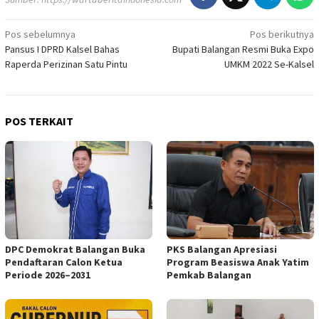
Navigasi
Pos sebelumnya
Pos berikutnya
Pansus I DPRD Kalsel Bahas
Bupati Balangan Resmi Buka Expo
pos
Raperda Perizinan Satu Pintu
UMKM 2022 Se-Kalsel
POS TERKAIT
DPC Demokrat Balangan Buka
PKS Balangan Apresiasi
Pendaftaran Calon Ketua
Program Beasiswa Anak Yatim
Periode 2026–2031
Pemkab Balangan