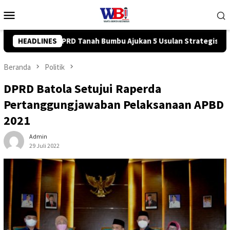
Loncat
Menu
ke
Mobile
konten
 Usulan Strategis ke BPJN
HEADLINES
Tingkatkan Kompetensi Karyaw
Beranda
Politik
DPRD Batola Setujui Raperda
Pertanggungjawaban Pelaksanaan APBD
2021
Admin
29 Juli 2022