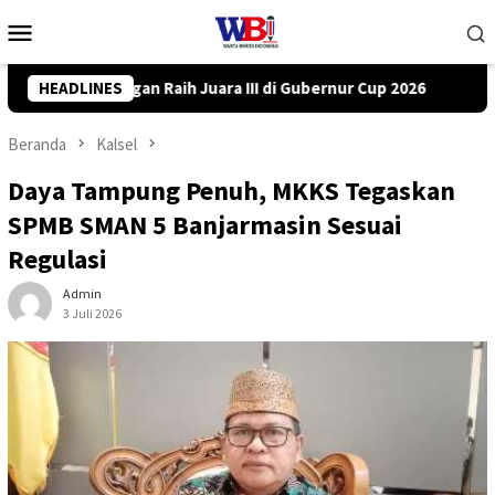
Loncat
Menu
ke
Mobile
konten
bernur Cup 2026
HEADLINES
DPRD Tanah Bumbu Desak PLN Batulicin T
Beranda
Kalsel
Daya Tampung Penuh, MKKS Tegaskan
SPMB SMAN 5 Banjarmasin Sesuai
Regulasi
Admin
3 Juli 2026