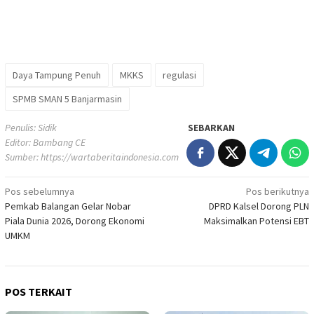
Daya Tampung Penuh
MKKS
regulasi
SPMB SMAN 5 Banjarmasin
Penulis: Sidik
SEBARKAN
Editor: Bambang CE
Sumber:
https://wartaberitaindonesia.com
Navigasi
Pos sebelumnya
Pos berikutnya
Pemkab Balangan Gelar Nobar
DPRD Kalsel Dorong PLN
pos
Piala Dunia 2026, Dorong Ekonomi
Maksimalkan Potensi EBT
UMKM
POS TERKAIT