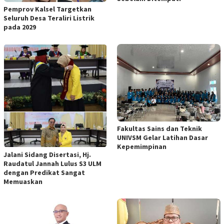
Pemprov Kalsel Targetkan
Seluruh Desa Teraliri Listrik
pada 2029
Fakultas Sains dan Teknik
UNIVSM Gelar Latihan Dasar
Kepemimpinan
Jalani Sidang Disertasi, Hj.
Raudatul Jannah Lulus S3 ULM
dengan Predikat Sangat
Memuaskan