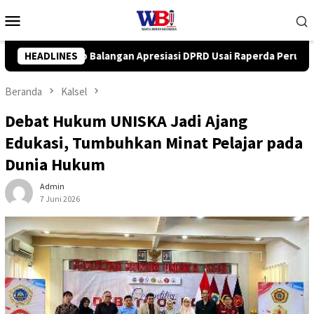
Loncat
Menu
ke
Mobile
konten
 DPRD Usai Raperda Perubahan APBD 2026 Resmi Disepakati
HEADLINES
Beranda
Kalsel
Debat Hukum UNISKA Jadi Ajang
Edukasi, Tumbuhkan Minat Pelajar pada
Dunia Hukum
Admin
7 Juni 2026