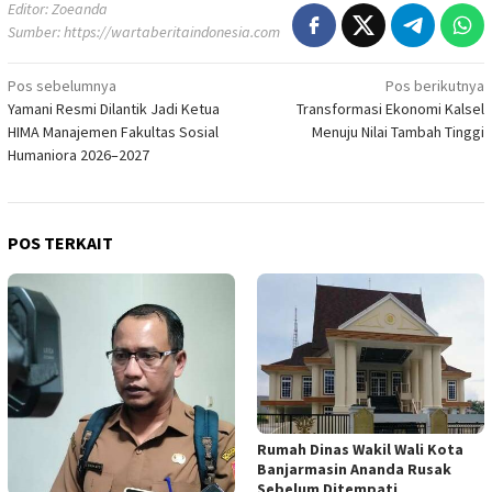
Editor: Zoeanda
Sumber:
https://wartaberitaindonesia.com
Navigasi
Pos sebelumnya
Pos berikutnya
Yamani Resmi Dilantik Jadi Ketua
Transformasi Ekonomi Kalsel
pos
HIMA Manajemen Fakultas Sosial
Menuju Nilai Tambah Tinggi
Humaniora 2026–2027
POS TERKAIT
Rumah Dinas Wakil Wali Kota
Banjarmasin Ananda Rusak
Sebelum Ditempati