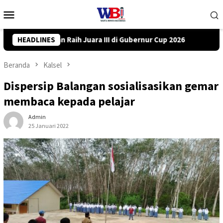
Loncat
Menu
ke
Mobile
konten
nur Cup 2026
HEADLINES
DPRD Tanah Bumbu Desak PLN Batulicin Trans
Beranda
Kalsel
Dispersip Balangan sosialisasikan gemar
membaca kepada pelajar
Admin
25 Januari 2022