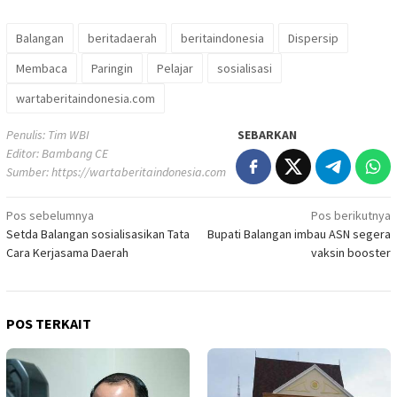
Balangan
beritadaerah
beritaindonesia
Dispersip
Membaca
Paringin
Pelajar
sosialisasi
wartaberitaindonesia.com
Penulis: Tim WBI
SEBARKAN
Editor: Bambang CE
Sumber:
https://wartaberitaindonesia.com
Navigasi
Pos sebelumnya
Pos berikutnya
Setda Balangan sosialisasikan Tata
Bupati Balangan imbau ASN segera
pos
Cara Kerjasama Daerah
vaksin booster
POS TERKAIT