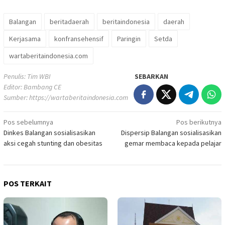
Balangan
beritadaerah
beritaindonesia
daerah
Kerjasama
konfransehensif
Paringin
Setda
wartaberitaindonesia.com
Penulis: Tim WBI
SEBARKAN
Editor: Bambang CE
Sumber:
https://wartaberitaindonesia.com
Navigasi
Pos sebelumnya
Pos berikutnya
Dinkes Balangan sosialisasikan
Dispersip Balangan sosialisasikan
pos
aksi cegah stunting dan obesitas
gemar membaca kepada pelajar
POS TERKAIT