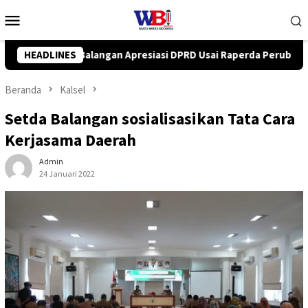
Loncat
Menu
ke
Mobile
konten
 DPRD Usai Raperda Perubahan APBD 2026 Resmi Disepakati
HEADLINES
Beranda
Kalsel
Setda Balangan sosialisasikan Tata Cara
Kerjasama Daerah
Admin
24 Januari 2022