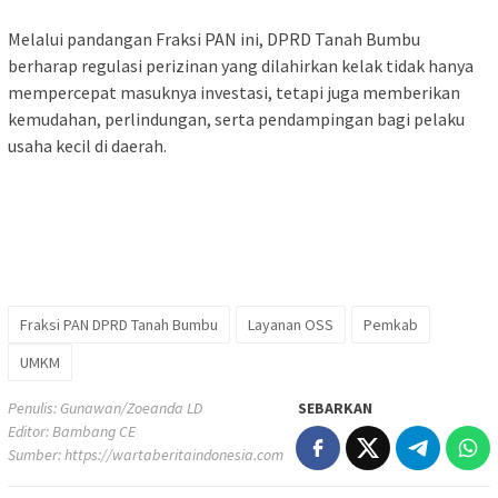
Melalui pandangan Fraksi PAN ini, DPRD Tanah Bumbu
berharap regulasi perizinan yang dilahirkan kelak tidak hanya
mempercepat masuknya investasi, tetapi juga memberikan
kemudahan, perlindungan, serta pendampingan bagi pelaku
usaha kecil di daerah.
Fraksi PAN DPRD Tanah Bumbu
Layanan OSS
Pemkab
UMKM
Penulis: Gunawan/Zoeanda LD
SEBARKAN
Editor: Bambang CE
Sumber:
https://wartaberitaindonesia.com