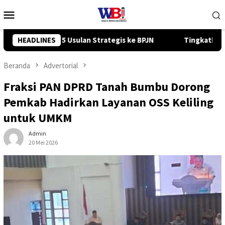
Loncat
Menu
ke
Mobile
konten
JN
HEADLINES
Tingkatkan Kompetensi Karyawan, PT ADD Berkah Group
Beranda
Advertorial
Fraksi PAN DPRD Tanah Bumbu Dorong
Pemkab Hadirkan Layanan OSS Keliling
untuk UMKM
Admin
20 Mei 2026