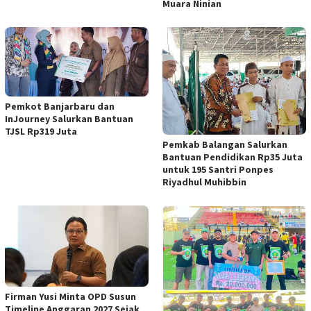
Muara Ninian
Pemkot Banjarbaru dan
InJourney Salurkan Bantuan
TJSL Rp319 Juta
Pemkab Balangan Salurkan
Bantuan Pendidikan Rp35 Juta
untuk 195 Santri Ponpes
Riyadhul Muhibbin
Firman Yusi Minta OPD Susun
Timeline Anggaran 2027 Sejak