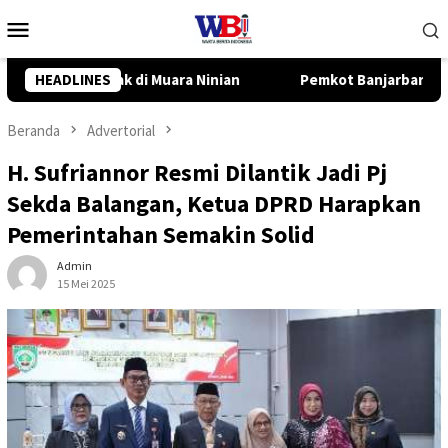
Loncat
Menu
ke
Mobile
konten
Pemkot Banjarbaru dan InJourney Salurkan Bantuan TJSL Rp319
HEADLINES
Beranda
Advertorial
H. Sufriannor Resmi Dilantik Jadi Pj
Sekda Balangan, Ketua DPRD Harapkan
Pemerintahan Semakin Solid
Admin
15 Mei 2025