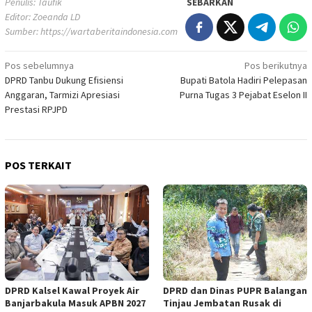
Penulis: Taufik
SEBARKAN
Editor: Zoeanda LD
Sumber:
https://wartaberitaindonesia.com
Navigasi
Pos sebelumnya
Pos berikutnya
DPRD Tanbu Dukung Efisiensi
Bupati Batola Hadiri Pelepasan
pos
Anggaran, Tarmizi Apresiasi
Purna Tugas 3 Pejabat Eselon II
Prestasi RPJPD
POS TERKAIT
DPRD Kalsel Kawal Proyek Air
DPRD dan Dinas PUPR Balangan
Banjarbakula Masuk APBN 2027
Tinjau Jembatan Rusak di