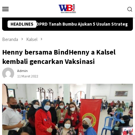
Loncat
Menu
ke
Mobile
konten
 Usulan Strategis ke BPJN
HEADLINES
Tingkatkan Kompetensi Karyaw
Beranda
Kalsel
Henny bersama BindHenny a Kalsel
kembali gencarkan Vaksinasi
Admin
11 Maret 2022