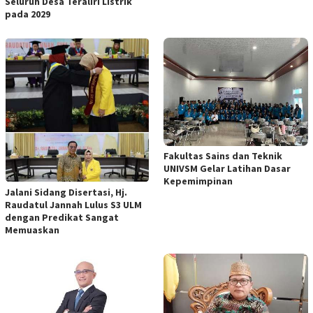
Seluruh Desa Teraliri Listrik
pada 2029
Fakultas Sains dan Teknik
UNIVSM Gelar Latihan Dasar
Kepemimpinan
Jalani Sidang Disertasi, Hj.
Raudatul Jannah Lulus S3 ULM
dengan Predikat Sangat
Memuaskan