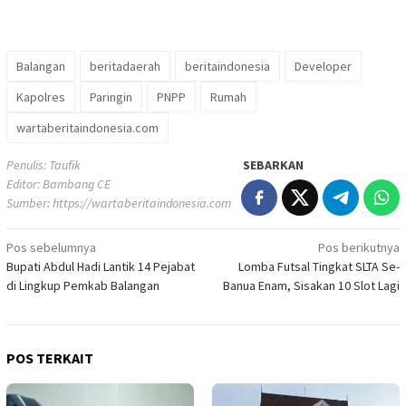
Balangan
beritadaerah
beritaindonesia
Developer
Kapolres
Paringin
PNPP
Rumah
wartaberitaindonesia.com
Penulis: Taufik
SEBARKAN
Editor: Bambang CE
Sumber:
https://wartaberitaindonesia.com
Navigasi
Pos sebelumnya
Pos berikutnya
Bupati Abdul Hadi Lantik 14 Pejabat
Lomba Futsal Tingkat SLTA Se-
pos
di Lingkup Pemkab Balangan
Banua Enam, Sisakan 10 Slot Lagi
POS TERKAIT