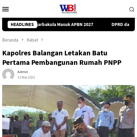
Loncat
Menu
ke
Mobile
konten
027
HEADLINES
DPRD dan Dinas PUPR Balangan Tinjau Jembatan Rusak
Beranda
Kalsel
Kapolres Balangan Letakan Batu
Pertama Pembangunan Rumah PNPP
Admin
31 Mei 2022