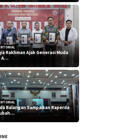
ERTORIAL
iya Rakhman Ajak Generasi Muda
i A…
ERTORIAL
da Balangan Sampaikan Raperda
rubah…
INE