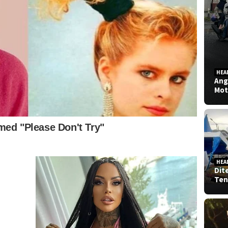
HEA
Ang
Mot
HEA
Dit
Ten