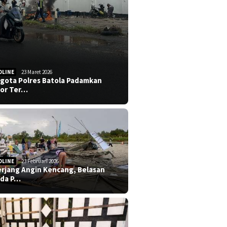
DLINE
23 Maret 2026
gota Polres Batola Padamkan
or Ter…
DLINE
23 Februari 2026
erjang Angin Kencang, Belasan
da P…