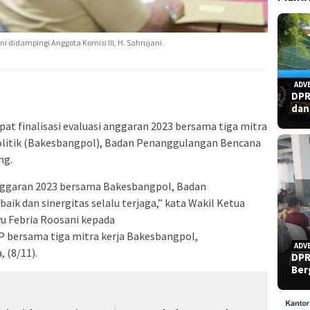
ani didampingi Anggota Komisi III, H. Sahrujani.
ADV
DPR
dan
at finalisasi evaluasi anggaran 2023 bersama tiga mitra
olitik (Bakesbangpol), Badan Penanggulangan Bencana
ng.
 anggaran 2023 bersama Bakesbangpol, Badan
ik dan sinergitas selalu terjaga,” kata Wakil Ketua
yu Febria Roosani kepada
P bersama tiga mitra kerja Bakesbangpol,
ADV
 (8/11).
DPR
Ber