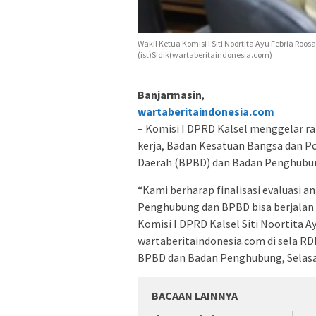
Wakil Ketua Komisi I Siti Noortita Ayu Febria Roos
(ist)Sidik(wartaberitaindonesia.com)
Banjarmasin
,
wartaberitaindonesia.com
– Komisi I DPRD Kalsel menggelar rap
kerja, Badan Kesatuan Bangsa dan P
Daerah (BPBD) dan Badan Penghubu
“Kami berharap finalisasi evaluasi
Penghubung dan BPBD bisa berjalan ba
Komisi I DPRD Kalsel Siti Noortita A
wartaberitaindonesia.com di sela RD
BPBD dan Badan Penghubung, Selasa,
BACAAN LAINNYA