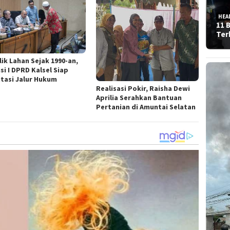
HEA
11 
Ter
lik Lahan Sejak 1990-an,
si I DPRD Kalsel Siap
itasi Jalur Hukum
Realisasi Pokir, Raisha Dewi
Aprilia Serahkan Bantuan
Pertanian di Amuntai Selatan