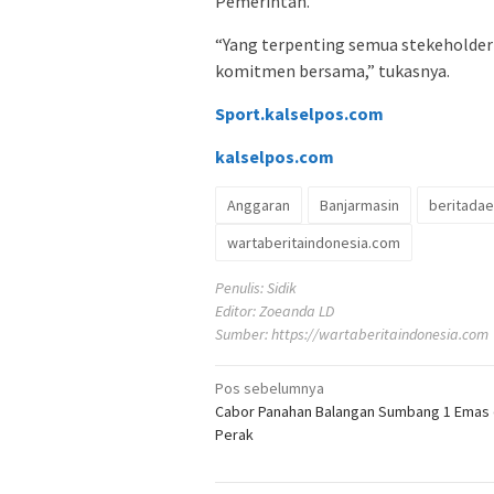
Pemerintah.
“Yang terpenting semua stekehold
komitmen bersama,” tukasnya.
Sport.kalselpos.com
kalselpos
.com
Anggaran
Banjarmasin
beritadae
wartaberitaindonesia.com
Penulis: Sidik
Editor: Zoeanda LD
Sumber:
https://wartaberitaindonesia.com
Navigasi
Pos sebelumnya
Cabor Panahan Balangan Sumbang 1 Emas 
pos
Perak