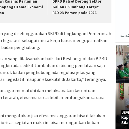
wi Raisha: Pertanian
DPRD Kalsel Dorong Sektor
nopang Utama Ekonomi
Galian C Sumbang Target
sa
PAD 23 Persen pada 2026
tan yang diselenggarakan SKPD di lingkungan Pemerintah
un legislatif sebagai mitra kerja harus mengoptimalkan
i badan penghubung.
an yang dilaksanakan baik dari Kesbangpol dan BPBD
ngkin ada sedikit tambahan di bidang pendataan saja
untuk badan penghubung ada regulasi jelas yang
i legislatif maupun eksekutif di Jakarta,” terangnya.
adan agar mematuhi dan melaksanakan ketentuan
h terarah, efesiensi serta lebih memfungsikan sarana
ADV
ni mengatakan jika efesiensi anggaran bisa dilakukan
Kap
oritas kegiatan maka ini bisa meringankan beban
Sil