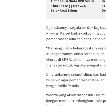
Firman Yusi Minta OPD Susun
De
Timeline Anggaran 2027
Pe
Sejak Awal Tahun
De
Dijelaskannya, segala bentuk kegia
Provinsi Kalsel baik eksekutif maup
pemanfaatan aula dan penginapan d
“Memang untuk beberapa item kegiat
itu anggarannya sudah terpenuhi, mu
khusus di BPBD, selebihnya memang 
mengatur untuk kegiatan-kegiatan dar
Diharapkannya seluruh dinas dan b
tersebut agar pemanfaatan bisa lebi
yang dimiliki Pemda.
Wanita yang akrab disapa ibu Tatum i
dengan mempertimbangkan skala pri