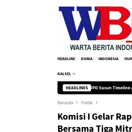
Loncat
ke
konten
HEADLINE
DUNIA
INDONESIA
HU
KALSEL
rman Yusi Minta OPD Susun Timeline Anggaran 2027 Sejak Awal T
HEADLINES
Beranda
Politik
Komisi I Gelar Ra
Bersama Tiga Mitr