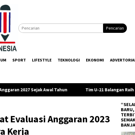
Pencarian
KUM
SPORT
LIFESTYLE
TEKNOLOGI
EKONOMI
ADVERTORIA
ahun
Tim U-21 Balangan Raih Juara III di Gubernur Cup 202
“SELA
BARU,
TERBI
pat Evaluasi Anggaran 2023
SEMAK
BANJ
a Kerja