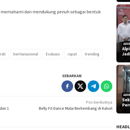
er memahami dan mendukung penuh sebagai bentuk
ADV
Alp
Jad
rah
beritanasional
Evaluasi
rapat
trending
SEBARKAN
ADV
Sek
Pos berikutnya
Pe
dan 1
Belly Fit Dance Mulai Berkembang di Kalsel
HEADL