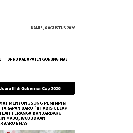
KAMIS, 6 AGUSTUS 2026
L
DPRD KABUPATEN GUNUNG MAS
6
DPRD Tanah Bumbu Desak PLN Batulicin Transparan Soal
MAT MENYONGSONG PEMIMPIN
 HARAPAN BARU” #HABIS GELAP
TLAH TERANG# BANJARBARU
IN MAJU, WUJUDKAN
ARBARU EMAS