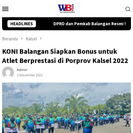
Loncat
Menu
ke
Mobile
konten
b Balangan Resmi Setujui Raperda Perubahan APBD 2026
HEADLINES
Beranda
Kalsel
KONI Balangan Siapkan Bonus untuk
Atlet Berprestasi di Porprov Kalsel 2022
Admin
2 November 2022