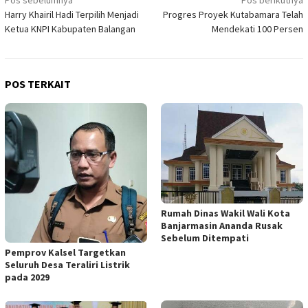
Navigasi
Harry Khairil Hadi Terpilih Menjadi
Progres Proyek Kutabamara Telah
pos
Ketua KNPI Kabupaten Balangan
Mendekati 100 Persen
POS TERKAIT
Rumah Dinas Wakil Wali Kota
Banjarmasin Ananda Rusak
Sebelum Ditempati
Pemprov Kalsel Targetkan
Seluruh Desa Teraliri Listrik
pada 2029