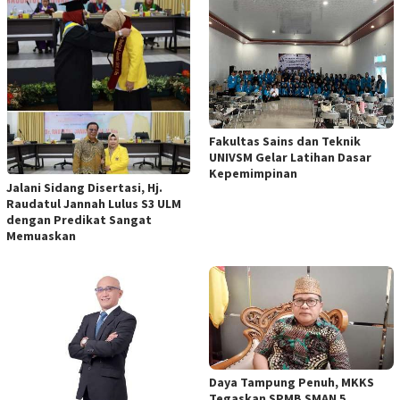
Fakultas Sains dan Teknik
UNIVSM Gelar Latihan Dasar
Kepemimpinan
Jalani Sidang Disertasi, Hj.
Raudatul Jannah Lulus S3 ULM
dengan Predikat Sangat
Memuaskan
Daya Tampung Penuh, MKKS
Tegaskan SPMB SMAN 5