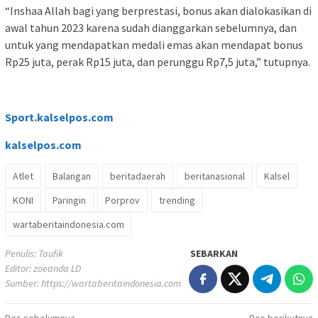
“Inshaa Allah bagi yang berprestasi, bonus akan dialokasikan di
awal tahun 2023 karena sudah dianggarkan sebelumnya, dan
untuk yang mendapatkan medali emas akan mendapat bonus
Rp25 juta, perak Rp15 juta, dan perunggu Rp7,5 juta,” tutupnya.
Sport.kalselpos.com
kalselpos
.com
Atlet
Balangan
beritadaerah
beritanasional
Kalsel
KONI
Paringin
Porprov
trending
wartaberitaindonesia.com
Penulis: Taufik
SEBARKAN
Editor: zoeanda LD
Sumber:
https://wartaberitaindonesia.com
Pos sebelumnya
Pos berikutnya