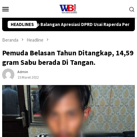
Loncat
Menu
ke
Mobile
konten
DPRD Usai Raperda Perubahan APBD 2026 Resmi Disepakati
HEADLINES
Beranda
Headline
Pemuda Belasan Tahun Ditangkap, 14,59
gram Sabu berada Di Tangan.
Admin
15 Maret 2022