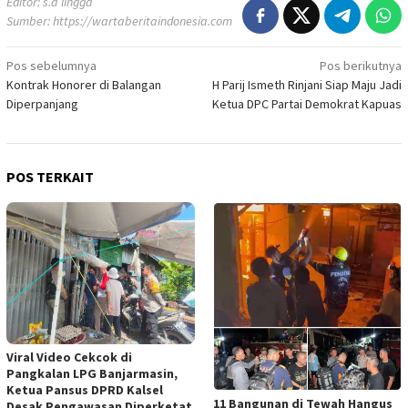
Editor: s.a lingga
Sumber:
https://wartaberitaindonesia.com
Navigasi
Pos sebelumnya
Pos berikutnya
Kontrak Honorer di Balangan
H Parij Ismeth Rinjani Siap Maju Jadi
pos
Diperpanjang
Ketua DPC Partai Demokrat Kapuas
POS TERKAIT
Viral Video Cekcok di
Pangkalan LPG Banjarmasin,
Ketua Pansus DPRD Kalsel
11 Bangunan di Tewah Hangus
Desak Pengawasan Diperketat