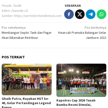
Penulis: Taufik
SEBARKAN
Editor: Zoeanda LD
Sumber:
https://wartaberitaindonesia.com
Navigasi
Pos sebelumnya
Pos berikutnya
Membangun Septic Tank dan Pagar
Kwarcab Pramuka Balangan Gelar
pos
Akan Dikenakan Retribusi
Jambore 2022
POS TERKAIT
Ghaib Putra, Rayakan HUT ke-
Kapolres Cup 2026 Tanah
40, Gelar Pertandingan Legend
Bumbu Resmi Dimulai,
Banua