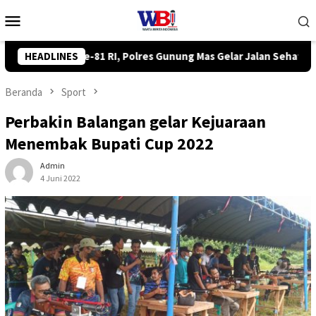
Loncat
Menu
ke
Mobile
konten
elar Jalan Sehat hingga Lomba Tangkap Bebek
HEADLINES
Komisi III
Beranda
Sport
Perbakin Balangan gelar Kejuaraan
Menembak Bupati Cup 2022
Admin
4 Juni 2022