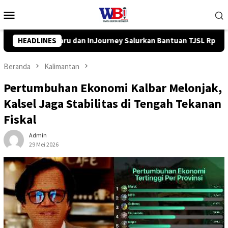
Loncat
Menu
ke
Mobile
konten
rkan Bantuan TJSL Rp319 Juta
HEADLINES
Pemkab Balangan Salurkan
Beranda
Kalimantan
Pertumbuhan Ekonomi Kalbar Melonjak,
Kalsel Jaga Stabilitas di Tengah Tekanan
Fiskal
Admin
29 Mei 2026