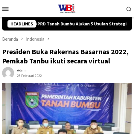
Loncat
Menu
ke
Mobile
konten
Usulan Strategis ke BPJN
HEADLINES
Tingkatkan Kompetensi Karyawa
Beranda
Indonesia
Presiden Buka Rakernas Basarnas 2022,
Pemkab Tanbu ikuti secara virtual
Admin
23 Februari 2022