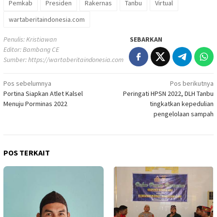
Pemkab
Presiden
Rakernas
Tanbu
Virtual
wartaberitaindonesia.com
Penulis: Kristiawan
SEBARKAN
Editor: Bambang CE
Sumber:
https://wartaberitaindonesia.com
Navigasi
Pos sebelumnya
Pos berikutnya
Portina Siapkan Atlet Kalsel
Peringati HPSN 2022, DLH Tanbu
pos
Menuju Porminas 2022
tingkatkan kepedulian
pengelolaan sampah
POS TERKAIT