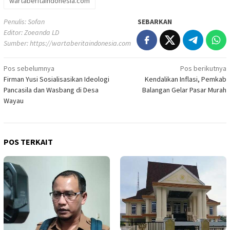
wartaberitaindonesia.com
Penulis: Sofan
SEBARKAN
Editor: Zoeanda LD
Sumber:
https://wartaberitaindonesia.com
Navigasi
Pos sebelumnya
Pos berikutnya
Firman Yusi Sosialisasikan Ideologi
Kendalikan Inflasi, Pemkab
pos
Pancasila dan Wasbang di Desa
Balangan Gelar Pasar Murah
Wayau
POS TERKAIT