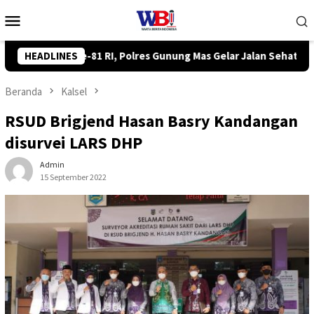
Loncat
Menu
ke
Mobile
konten
lar Jalan Sehat hingga Lomba Tangkap Bebek
HEADLINES
Komisi III 
Beranda
Kalsel
RSUD Brigjend Hasan Basry Kandangan
disurvei LARS DHP
Admin
15 September 2022