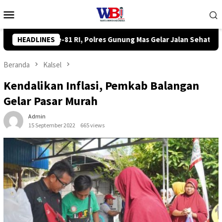
Loncat
Menu
ke
Mobile
konten
elar Jalan Sehat hingga Lomba Tangkap Bebek
HEADLINES
Komisi II
Beranda
Kalsel
Kendalikan Inflasi, Pemkab Balangan
Gelar Pasar Murah
Admin
15 September 2022
665 views