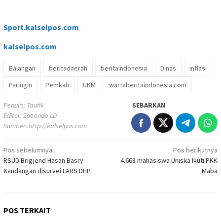
Sport.kalselpos.com
kalselpos
.com
Balangan
beritadaerah
beritaindonesia
Dinas
inflasi
Paringin
Pemkab
UKM
wartaberitaindonesia.com
Penulis: Taufik
SEBARKAN
Editor: Zoeanda LD
Sumber:
http://kalselpos.com
Navigasi
Pos sebelumnya
Pos berikutnya
RSUD Brigjend Hasan Basry
4.668 mahasiswa Uniska Ikuti PKK
pos
Kandangan disurvei LARS DHP
Maba
POS TERKAIT