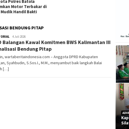
ISASI BENDUNG PITAP
TORIAL
admin
4 Juli 2026
 Balangan Kawal Komitmen BWS Kalimantan III
alisasi Bendung Pitap
gin, wartaberitaindonesia.com – Anggota DPRD Kabupaten
an, Syahbudin, S.Sos.I., M.M., menyambut baik langkah Balai
h […]
ADV
Kap
Sil