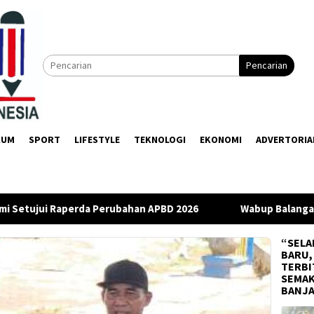
Pencarian
KUM
SPORT
LIFESTYLE
TEKNOLOGI
EKONOMI
ADVERTORIA
Perubahan APBD 2026
Wabup Balangan Apresiasi DPRD Usa
“SELA
BARU,
TERBI
SEMAK
BANJ