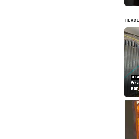
HEADL
HEA
Vir
Ban