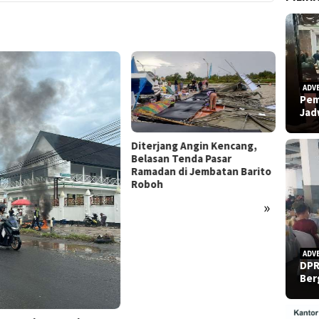
ADV
Pem
Ja
rjang Angin Kencang,
san Tenda Pasar
dan di Jembatan Barito
Refleksi Hari Pers Nasional
oh
2026: Menguji Independensi
di Tengah “Tekanan Sunyi”
»
Polres
Temua
Gantun
ADV
DPR
Ber