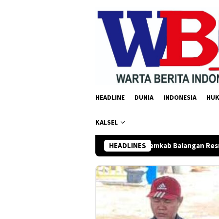
Loncat
ke
konten
HEADLINE
DUNIA
INDONESIA
HU
KALSEL
DPRD dan Pemkab Balangan Resmi Setujui Raperda 
HEADLINES