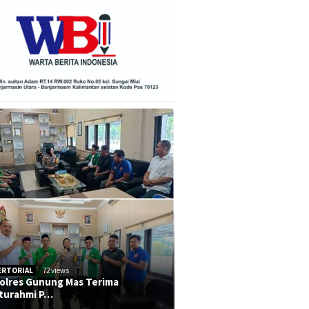
ERTORIAL
72 views
olres Gunung Mas Terima
aturahmi P…