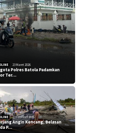
DLINE
23 Maret 2026
gota Polres Batola Padamkan
or Ter…
DLINE
23 Februari 2026
erjang Angin Kencang, Belasan
da P…