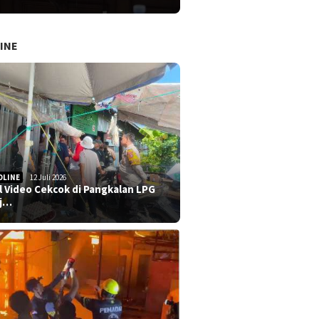
INE
DLINE
12 Juli 2026
al Video Cekcok di Pangkalan LPG
j…