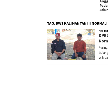
Anggota Polres Batola
Padamkan Motor Terbakar di
Jalur Mudik Handil Bakti
TAG:
BWS KALIMANTAN III NORMAL
ADVER
DPRD
Norm
Parin
Balang
Wilaya