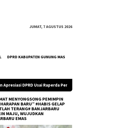
JUMAT, 7 AGUSTUS 2026
L
DPRD KABUPATEN GUNUNG MAS
i Raperda Perubahan APBD 2026 Resmi Disepakati
DPRD Ka
MAT MENYONGSONG PEMIMPIN
 HARAPAN BARU” #HABIS GELAP
TLAH TERANG# BANJARBARU
IN MAJU, WUJUDKAN
ARBARU EMAS