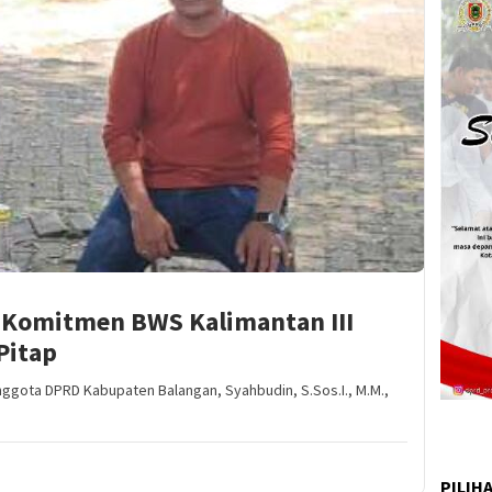
 Komitmen BWS Kalimantan III
Pitap
nggota DPRD Kabupaten Balangan, Syahbudin, S.Sos.I., M.M.,
PILIH