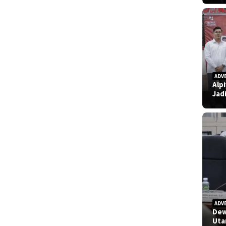
ADV
Alp
Jad
ADV
Dew
Uta