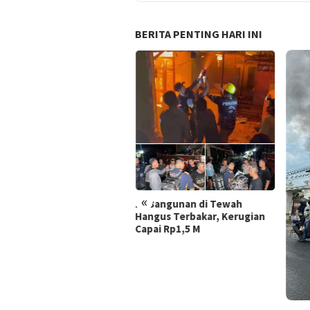
BERITA PENTING HARI INI
Dite
Bela
Rama
Rob
«
Bangunan di Tewah
gus Terbakar, Kerugian
ai Rp1,5 M