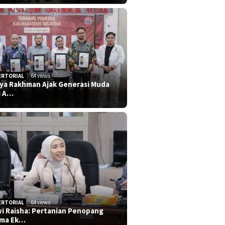
ERTORIAL
64 views
iya Rakhman Ajak Generasi Muda
i A…
ERTORIAL
64 views
i Raisha: Pertanian Penopang
ma Ek…