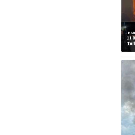
HEA
11 
Ter