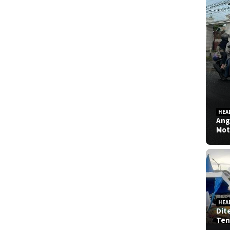
HEA
Ang
Mot
HEA
Dit
Ten