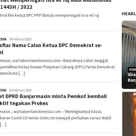
1443H / 2022
HEADL
ahrul Ilmi ketua DPC PPP Batola memperingati isra mi’raj
ESIA
admin
24 Februari 2022
Daftar Nama Calon Ketua DPC Demokrat se-
el
rmasin, wartaberitaindonesia.com– Banyaknya calon tunggal
 pemilihan Ketua Dewan Pimpinan Cabang (DPC) Partai Demokrat
HEA
aten/kota […]
Vir
Ban
ESIA
admin
16 Februari 2022
t DPRD Banjarmasin minta Pemkot kembali
ktif tegakan Prokes
masin , wartaberitaindonesia.com – Meningkatnya kasus
aran Covid-19 Varian Omicron menjadi perhatian serius Wakil
 […]