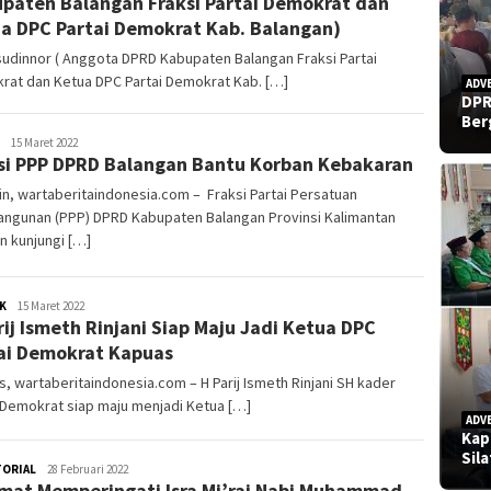
paten Balangan Fraksi Partai Demokrat dan
a DPC Partai Demokrat Kab. Balangan)
udinnor ( Anggota DPRD Kabupaten Balangan Fraksi Partai
rat dan Ketua DPC Partai Demokrat Kab. […]
ADV
DPR
Ber
admin
15 Maret 2022
si PPP DPRD Balangan Bantu Korban Kebakaran
in, wartaberitaindonesia.com – Fraksi Partai Persatuan
ngunan (PPP) DPRD Kabupaten Balangan Provinsi Kalimantan
n kunjungi […]
K
admin
15 Maret 2022
rij Ismeth Rinjani Siap Maju Jadi Ketua DPC
ai Demokrat Kapuas
, wartaberitaindonesia.com – H Parij Ismeth Rinjani SH kader
 Demokrat siap maju menjadi Ketua […]
ADV
Kap
Sil
TORIAL
admin
28 Februari 2022
mat Memperingati Isra Mi’raj Nabi Muhammad