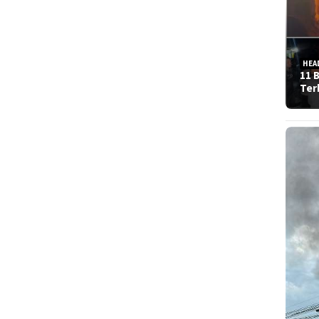
HEA
11 
Ter