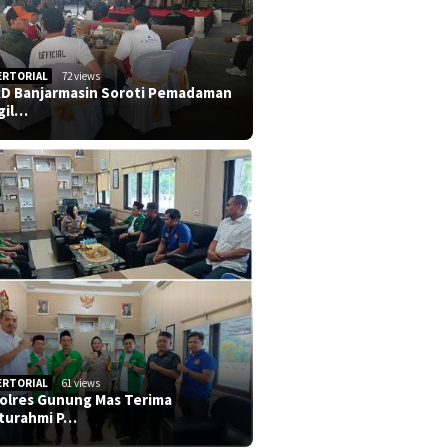
ERTORIAL
72 views
D Banjarmasin Soroti Pemadaman
gil…
ERTORIAL
61 views
olres Gunung Mas Terima
aturahmi P…