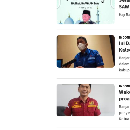
SAW 
Haji B
INDON
Ini 
Kals
Banja
dalam
kabup
INDON
Wake
proa
Banjar
penyeb
Ketua