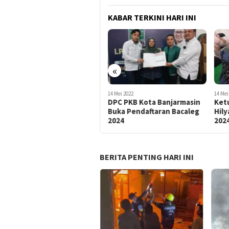
KABAR TERKINI HARI INI
14 Mei
Pen
BAC
Kot
«
14 Mei 2022
14 Mei 2022
DPC PKB Kota Banjarmasin
Ketua DPC PKB Banjarmasin
Buka Pendaftaran Bacaleg
Hilyah Aulia Daftar Bacaleg
2024
2024
BERITA PENTING HARI INI