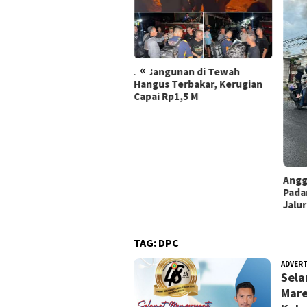
Dite
Bela
Rama
Rob
«
Bangunan di Tewah
gus Terbakar, Kerugian
ai Rp1,5 M
Anggota Polres Batola
Padamkan Motor Terbakar di
Jalur Mudik Handil Bakti
TAG:
DPC
ADVER
Sela
Mare