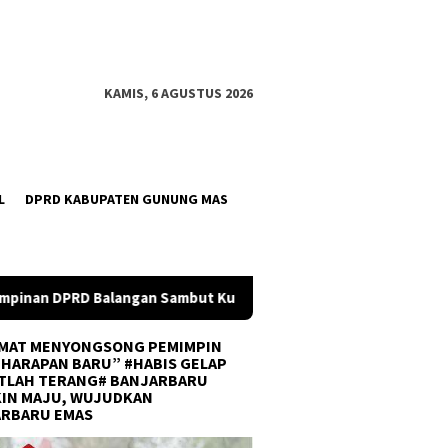
KAMIS, 6 AGUSTUS 2026
L
DPRD KABUPATEN GUNUNG MAS
ambut Kunjungan Kapolres Baru
TP PKK Balangan Juara I
MAT MENYONGSONG PEMIMPIN
 HARAPAN BARU” #HABIS GELAP
TLAH TERANG# BANJARBARU
IN MAJU, WUJUDKAN
ARBARU EMAS