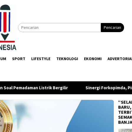
Pencarian
KUM
SPORT
LIFESTYLE
TEKNOLOGI
EKONOMI
ADVERTORIA
Bergilir
Sinergi Forkopimda, Pimpinan DPRD Balangan S
“SELA
BARU,
TERBI
SEMAK
BANJ