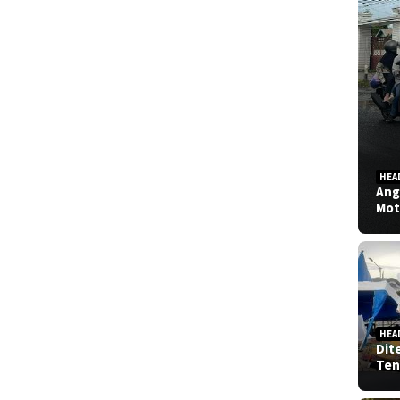
HEA
Ang
Mot
HEA
Dit
Ten