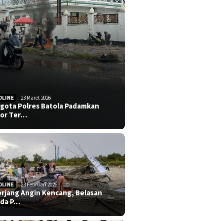
DLINE
23 Maret 2026
gota Polres Batola Padamkan
or Ter…
DLINE
23 Februari 2026
erjang Angin Kencang, Belasan
da P…