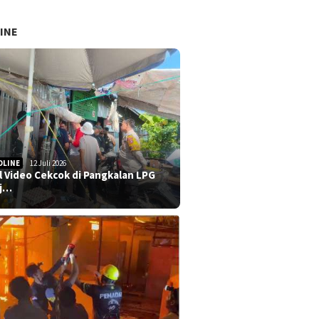
INE
DLINE
12 Juli 2026
al Video Cekcok di Pangkalan LPG
j…