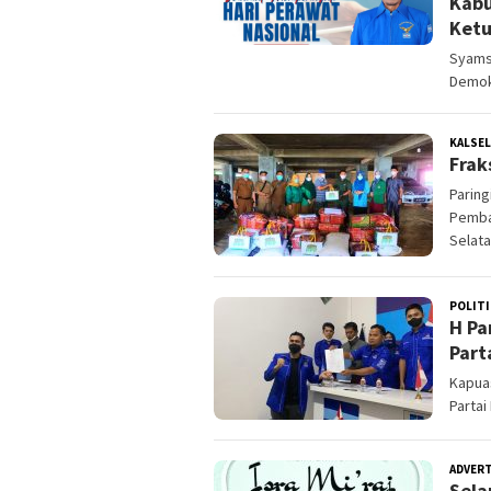
Kabu
Ketu
Syams
Demok
KALSEL
Frak
Paring
Pemba
Selata
POLITI
H Pa
Part
Kapuas
Partai
ADVER
Sela