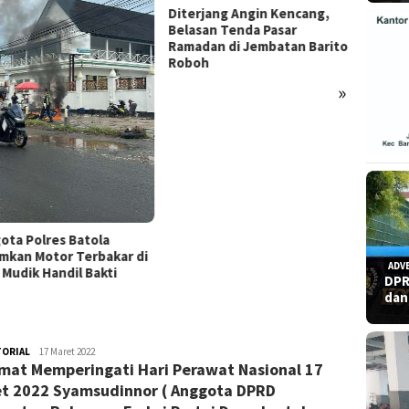
rjang Angin Kencang,
san Tenda Pasar
dan di Jembatan Barito
Refleksi Hari Pers Nasional
oh
2026: Menguji Independensi
di Tengah “Tekanan Sunyi”
»
Polres
Temua
Gantun
ADV
DPR
dan
TORIAL
admin
17 Maret 2022
mat Memperingati Hari Perawat Nasional 17
t 2022 Syamsudinnor ( Anggota DPRD