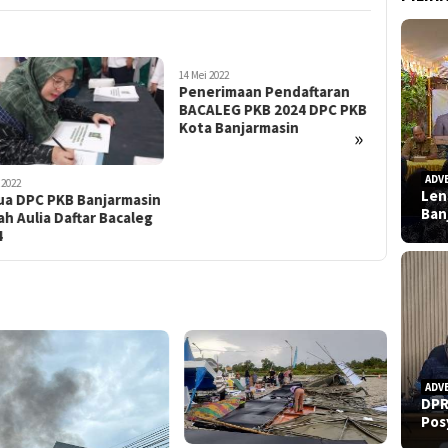
 2022
30 April 2022
erimaan Pendaftaran
Iklan Keluarga Besar DPC
ALEG PKB 2024 DPC PKB
Partai Demokrat, Ucapan
a Banjarmasin
Selamat Hari Raya Idul Fitri
»
1 Syawal 1443.
ADV
14 Mei 2022
Len
Aman Fah
Ban
Bacaleg 
Banjarma
ADV
DPR
Pos