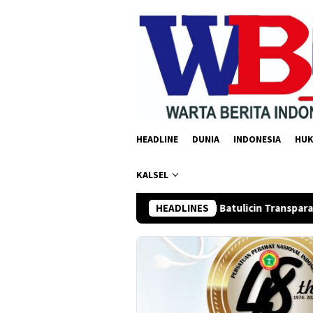
Loncat
ke
konten
HEADLINE
DUNIA
INDONESIA
HU
KALSEL
h Bumbu Desak PLN Batulicin Transparan Soal Pemadaman Listrik 
HEADLINES