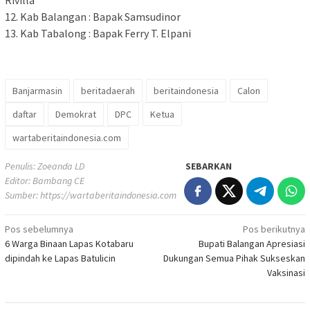
12. Kab Balangan : Bapak Samsudinor
13. Kab Tabalong : Bapak Ferry T. Elpani
Banjarmasin
beritadaerah
beritaindonesia
Calon
daftar
Demokrat
DPC
Ketua
wartaberitaindonesia.com
Penulis: Zoeanda LD
SEBARKAN
Editor: Bambang CE
Sumber:
https://wartaberitaindonesia.com
Navigasi
Pos sebelumnya
Pos berikutnya
6 Warga Binaan Lapas Kotabaru
Bupati Balangan Apresiasi
pos
dipindah ke Lapas Batulicin
Dukungan Semua Pihak Sukseskan
Vaksinasi