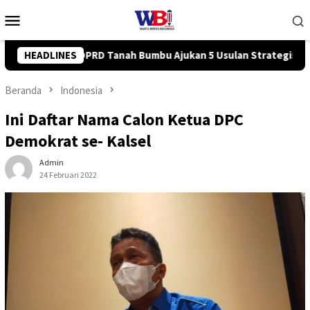
Loncat
Menu
ke
Mobile
konten
5 Usulan Strategis ke BPJN
HEADLINES
Tingkatkan Kompetensi Karyaw
Beranda
Indonesia
Ini Daftar Nama Calon Ketua DPC
Demokrat se- Kalsel
Admin
24 Februari 2022