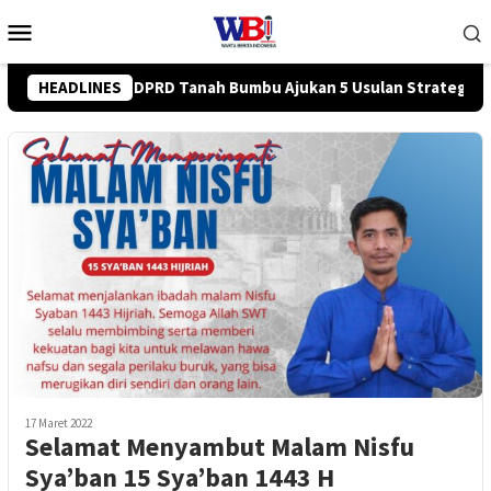
Loncat
Menu
ke
Mobile
konten
an Strategis ke BPJN
HEADLINES
Tingkatkan Kompetensi Karyawan, P
17 Maret 2022
Selamat Menyambut Malam Nisfu
Sya’ban 15 Sya’ban 1443 H