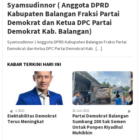
Syamsudinnor ( Anggota DPRD
Kabupaten Balangan Fraksi Partai
Demokrat dan Ketua DPC Partai
Demokrat Kab. Balangan)
Syamsudinnor ( Anggota DPRD Kabupaten Balangan Fraksi Partai
Demokrat dan Ketua DPC Partai Demokrat Kab. […]
KABAR TERKINI HARI INI
3
I
P
S
1
«
»
23 Juni 2022
18 Juni 2022
a
Elektabilitas Demokrat
Partai Demokrat Balangan
Terus Meningkat
Sumbang 200 Sak Semen
Untuk Ponpes Riyadhul
Muhibbin