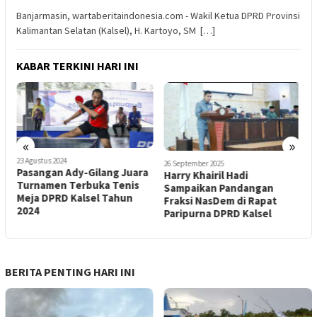
Banjarmasin, wartaberitaindonesia.com - Wakil Ketua DPRD Provinsi
Kalimantan Selatan (Kalsel), H. Kartoyo, SM […]
KABAR TERKINI HARI INI
«
»
23 Agustus 2024
26 September 2025
1
n
Pasangan Ady-Gilang Juara
Harry Khairil Hadi
S
6
Turnamen Terbuka Tenis
Sampaikan Pandangan
W
Meja DPRD Kalsel Tahun
Fraksi NasDem di Rapat
2024
Paripurna DPRD Kalsel
BERITA PENTING HARI INI