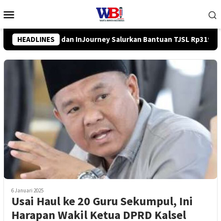
Loncat
Menu
ke
Mobile
konten
tuan TJSL Rp319 Juta
HEADLINES
Pemkab Balangan Salurkan Bantuan
6 Januari 2025
Usai Haul ke 20 Guru Sekumpul, Ini
Harapan Wakil Ketua DPRD Kalsel