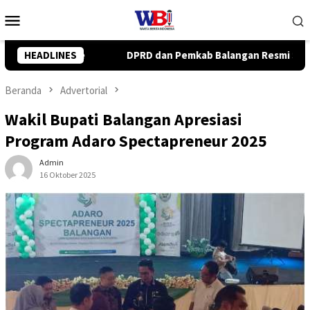
Loncat
Menu
ke
Mobile
konten
kab Balangan Resmi Setujui Raperda Perubahan APBD 2026
HEADLINES
Beranda
Advertorial
Wakil Bupati Balangan Apresiasi
Program Adaro Spectapreneur 2025
Admin
16 Oktober 2025