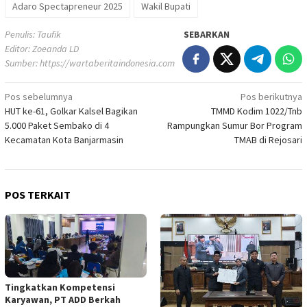
Adaro Spectapreneur 2025
Wakil Bupati
Penulis: Taufik
SEBARKAN
Editor: Zoeanda LD
Sumber:
https://wartaberitaindonesia.com
Navigasi
Pos sebelumnya
Pos berikutnya
HUT ke-61, Golkar Kalsel Bagikan
TMMD Kodim 1022/Tnb
pos
5.000 Paket Sembako di 4
Rampungkan Sumur Bor Program
Kecamatan Kota Banjarmasin
TMAB di Rejosari
POS TERKAIT
Tingkatkan Kompetensi
Karyawan, PT ADD Berkah