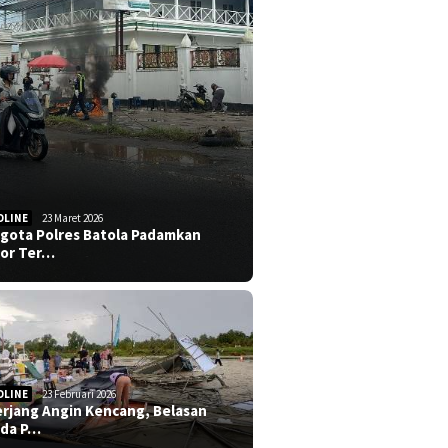
DLINE
23 Maret 2026
gota Polres Batola Padamkan
or Ter…
DLINE
23 Februari 2026
erjang Angin Kencang, Belasan
da P…