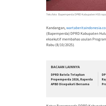
Teks foto: Bapemperda DPRD Kabupaten HSS rapat 
Kandangan,
wartaberitaindonesia.c
(Bapemperda) DPRD Kabupaten Hulu 
eksekutif membahas usulan Progra
Rabu (8/10/2025).
BACAAN LAINNYA
DPRD Batola Tetapkan
DP
Propemperda 2026, Raperda
Ra
APBD Disepakati Bersama
Pr
Ketua Bapemperda DPRD Kabupaten 