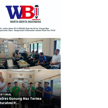
ERTORIAL
olres Gunung Mas Terima
aturahmi P…