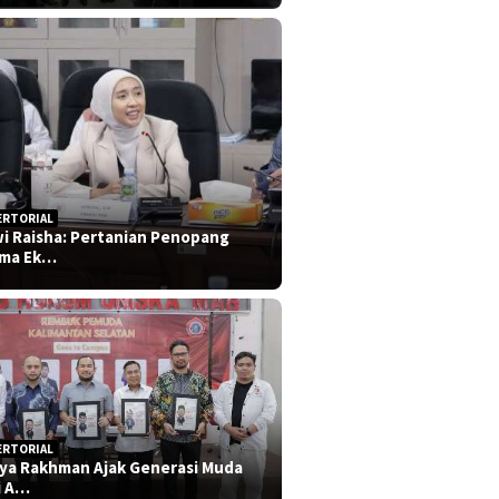
ERTORIAL
i Raisha: Pertanian Penopang
ma Ek…
ERTORIAL
iya Rakhman Ajak Generasi Muda
i A…