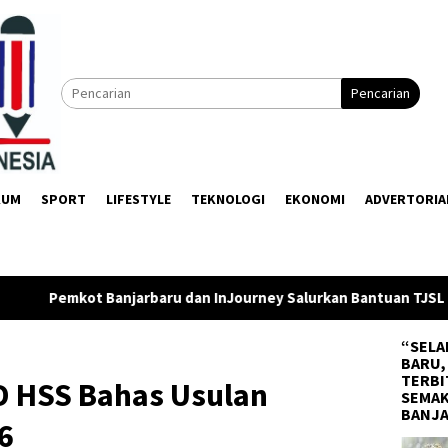
Pencarian
KUM
SPORT
LIFESTYLE
TEKNOLOGI
EKONOMI
ADVERTORIA
n InJourney Salurkan Bantuan TJSL Rp319 Juta
Pemkab Ba
“SELA
BARU,
TERBI
 HSS Bahas Usulan
SEMAK
BANJ
6