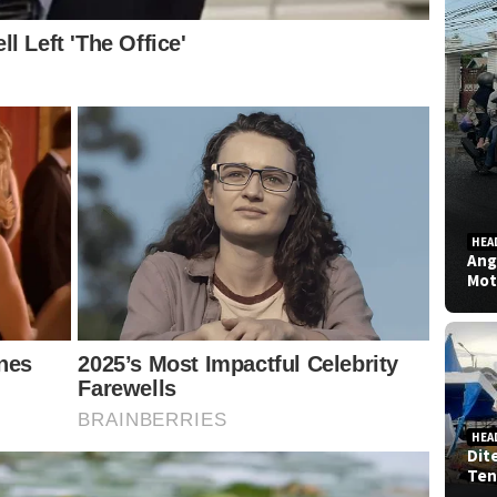
HEA
Ang
Mot
HEA
Dit
Ten