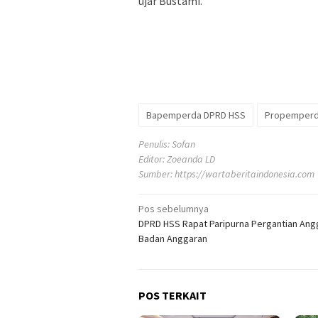
ujar Bustami.
Bapemperda DPRD HSS
Propemperd
Penulis: Sofan
Editor: Zoeanda LD
Sumber:
https://wartaberitaindonesia.com
Navigasi
Pos sebelumnya
DPRD HSS Rapat Paripurna Pergantian Ang
pos
Badan Anggaran
POS TERKAIT