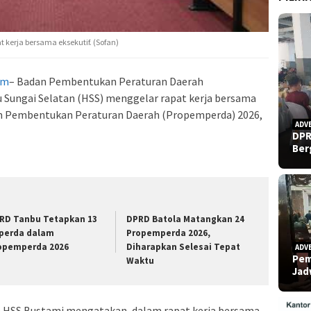
kerja bersama eksekutif. (Sofan)
om
– Badan Pembentukan Peraturan Daerah
Sungai Selatan (HSS) menggelar rapat kerja bersama
m Pembentukan Peraturan Daerah (Propemperda) 2026,
ADV
DPR
Ber
RD Tanbu Tetapkan 13
DPRD Batola Matangkan 24
perda dalam
Propemperda 2026,
opemperda 2026
Diharapkan Selesai Tepat
ADV
Pem
Waktu
Ja
HSS Bustami mengatakan, dalam rapat kerja bersama