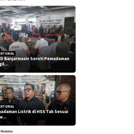
ERTORIAL
D Banjarmasin Soroti Pemadaman
gil…
ERTORIAL
adaman Listrik di HSS Tak Sesuai
dw…