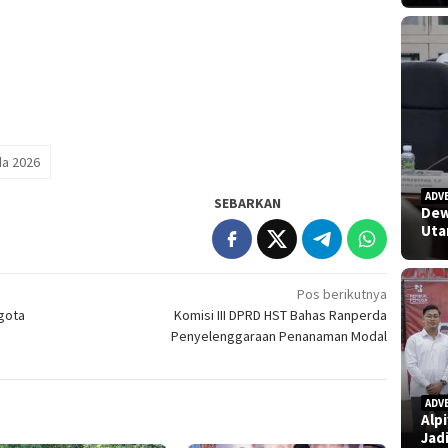
a 2026
ADV
SEBARKAN
Dew
Uta
Pos berikutnya
gota
Komisi III DPRD HST Bahas Ranperda
Penyelenggaraan Penanaman Modal
ADV
Alp
Jad