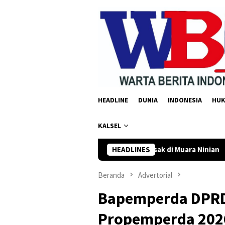
Loncat
ke
konten
HEADLINE
DUNIA
INDONESIA
HU
KALSEL
u Jembatan Rusak di Muara Ninian
HEADLINES
Pemkot Banjarbaru da
Beranda
Advertorial
Bapemperda DPRD
Propemperda 202