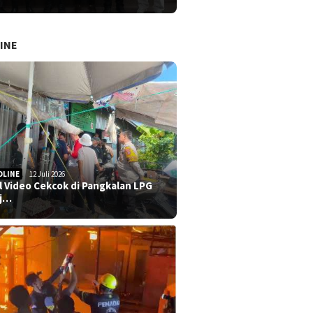
INE
DLINE
12 Juli 2026
al Video Cekcok di Pangkalan LPG
j…