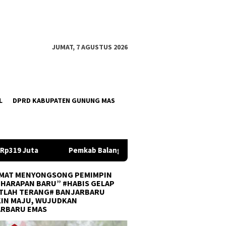
JUMAT, 7 AGUSTUS 2026
L
DPRD KABUPATEN GUNUNG MAS
langan Salurkan Bantuan Pendidikan Rp35 Juta untuk 195 Santr
MAT MENYONGSONG PEMIMPIN
 HARAPAN BARU” #HABIS GELAP
TLAH TERANG# BANJARBARU
IN MAJU, WUJUDKAN
ARBARU EMAS