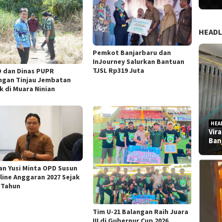
HEADL
Pemkot Banjarbaru dan
InJourney Salurkan Bantuan
TJSL Rp319 Juta
 dan Dinas PUPR
ngan Tinjau Jembatan
k di Muara Ninian
HEA
Vir
Ban
an Yusi Minta OPD Susun
line Anggaran 2027 Sejak
 Tahun
Tim U-21 Balangan Raih Juara
III di Gubernur Cup 2026