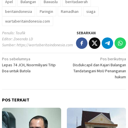
Apel
Balangan
Bawaslu
beritadaerah
beritaindonesia
Paringin
Ramadhan
siaga
wartaberitaindonesia.com
Penulis: Taufik
SEBARKAN
Editor: Zoeanda LD
Sumber:
https://wartaberitaindonesia.com
Navigasi
Pos sebelumnya
Pos berikutnya
Lepas 74 JCH, Noormiliyani Titip
Disdukcapil dan Kajari Balangan
pos
Doa untuk Batola
Tandatangani MoU Penanganan
hukum
POS TERKAIT