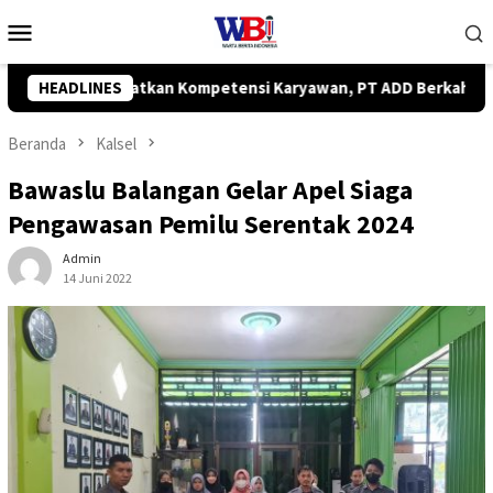
Loncat
Menu
ke
Mobile
konten
 PT ADD Berkah Group Gelar Pelatihan Basic Cleaning Service
HEADLINES
Beranda
Kalsel
Bawaslu Balangan Gelar Apel Siaga
Pengawasan Pemilu Serentak 2024
Admin
14 Juni 2022