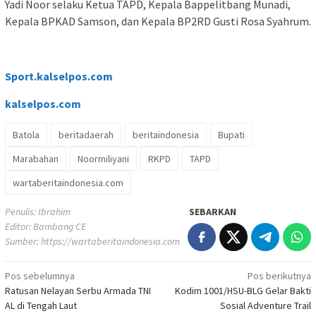
Yadi Noor selaku Ketua TAPD, Kepala Bappelitbang Munadi,
Kepala BPKAD Samson, dan Kepala BP2RD Gusti Rosa Syahrum.
Sport.kalselpos.com
kalselpos
.com
Batola
beritadaerah
beritaindonesia
Bupati
Marabahan
Noormiliyani
RKPD
TAPD
wartaberitaindonesia.com
Penulis: Ibrahim
SEBARKAN
Editor: Bambang CE
Sumber:
https://wartaberitaindonesia.com
Navigasi
Pos sebelumnya
Pos berikutnya
Ratusan Nelayan Serbu Armada TNI
Kodim 1001/HSU-BLG Gelar Bakti
pos
AL di Tengah Laut
Sosial Adventure Trail