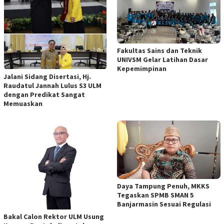
Fakultas Sains dan Teknik
UNIVSM Gelar Latihan Dasar
Kepemimpinan
Jalani Sidang Disertasi, Hj.
Raudatul Jannah Lulus S3 ULM
dengan Predikat Sangat
Memuaskan
Daya Tampung Penuh, MKKS
Tegaskan SPMB SMAN 5
Banjarmasin Sesuai Regulasi
Bakal Calon Rektor ULM Usung