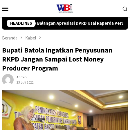
Loncat
Menu
ke
Mobile
konten
PRD Usai Raperda Perubahan APBD 2026 Resmi Disepakati
HEADLINES
Beranda
Kalsel
Bupati Batola Ingatkan Penyusunan
RKPD Jangan Sampai Lost Money
Producer Program
Admin
23 Juli 2022