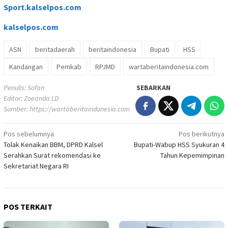
Sport.kalselpos.com
kalselpos
.com
ASN
beritadaerah
beritaindonesia
Bupati
HSS
Kandangan
Pemkab
RPJMD
wartaberitaindonesia.com
Penulis: Sofan
SEBARKAN
Editor: Zoeanda LD
Sumber:
https://wartaberitaindonesia.com
Navigasi
Pos sebelumnya
Pos berikutnya
Tolak Kenaikan BBM, DPRD Kalsel
Bupati-Wabup HSS Syukuran 4
pos
Serahkan Surat rekomendasi ke
Tahun Kepemimpinan
Sekretariat Negara RI
POS TERKAIT