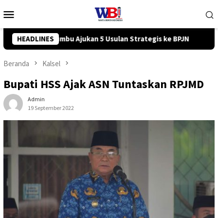
Loncat
Menu
ke
Mobile
konten
is ke BPJN
HEADLINES
Tingkatkan Kompetensi Karyawan, PT ADD Berk
Beranda
Kalsel
Bupati HSS Ajak ASN Tuntaskan RPJMD
Admin
19 September 2022