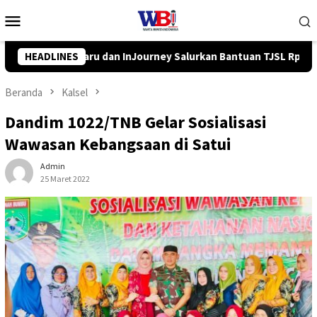
Loncat
Menu
ke
Mobile
konten
an Bantuan TJSL Rp319 Juta
HEADLINES
Pemkab Balangan Salurkan B
Beranda
Kalsel
Dandim 1022/TNB Gelar Sosialisasi
Wawasan Kebangsaan di Satui
Admin
25 Maret 2022