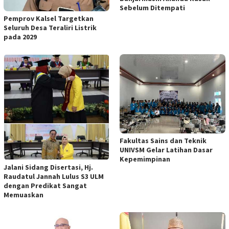
Sebelum Ditempati
Pemprov Kalsel Targetkan
Seluruh Desa Teraliri Listrik
pada 2029
Fakultas Sains dan Teknik
UNIVSM Gelar Latihan Dasar
Kepemimpinan
Jalani Sidang Disertasi, Hj.
Raudatul Jannah Lulus S3 ULM
dengan Predikat Sangat
Memuaskan