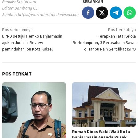
Penulis: Kristiawan
SEBARKAN
Editor: Bambang CE
Sumber:
https://wartaberitaindonesia.com
Navigasi
Pos sebelumnya
Pos berikutnya
DPRD setujui Pemko Banjarmasin
Terapkan Tata Kelola
pos
ajukan Judicial Review
Berkelanjutan, 3 Perusahaan Sawit
pemindahan Ibu Kota Kalsel
di Tanbu Raih Sertifikat ISPO
POS TERKAIT
Rumah Dinas Wakil Wali Kota
Banjarmasin Ananda Rusak