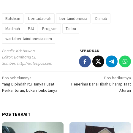
Batulicin
beritadaerah
beritaindonesia
Dishub
Madinah
PJU
Program
Tanbu
wartaberitaindonesia.com
Penulis: Kristiawan
SEBARKAN
Editor: Bambang CE
Sumber:
http://kalselpos.com
Navigasi
Pos sebelumnya
Pos berikutnya
Yang Dipindah Itu Hanya Pusat
Penerima Dana Hibah Diharap Taat
pos
Perkantoran, bukan Ibukotanya
Aturan
POS TERKAIT