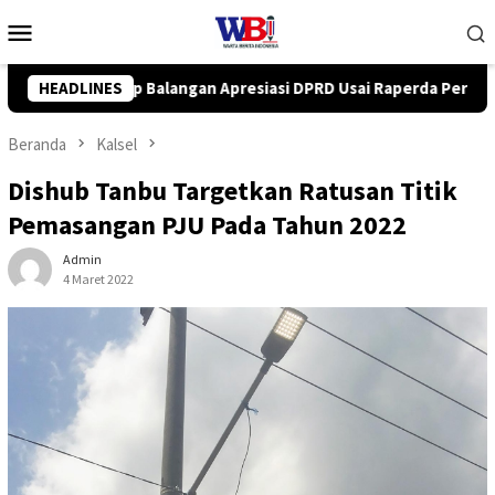
Loncat
Menu
ke
Mobile
konten
asi DPRD Usai Raperda Perubahan APBD 2026 Resmi Disepakati
HEADLINES
Beranda
Kalsel
Dishub Tanbu Targetkan Ratusan Titik
Pemasangan PJU Pada Tahun 2022
Admin
4 Maret 2022