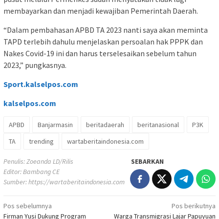
membayarkan dan menjadi kewajiban Pemerintah Daerah.
“Dalam pembahasan APBD TA 2023 nanti saya akan meminta
TAPD terlebih dahulu menjelaskan persoalan hak PPPK dan
Nakes Covid-19 ini dan harus terselesaikan sebelum tahun
2023,” pungkasnya.
Sport.kalselpos.com
kalselpos
.com
APBD
Banjarmasin
beritadaerah
beritanasional
P3K
TA
trending
wartaberitaindonesia.com
Penulis: Zoeanda LD/Rilis
SEBARKAN
Editor: Bambang CE
Sumber:
https://wartaberitaindonesia.com
Navigasi
Pos sebelumnya
Pos berikutnya
Firman Yusi Dukung Program
Warga Transmigrasi Lajar Papuyuan