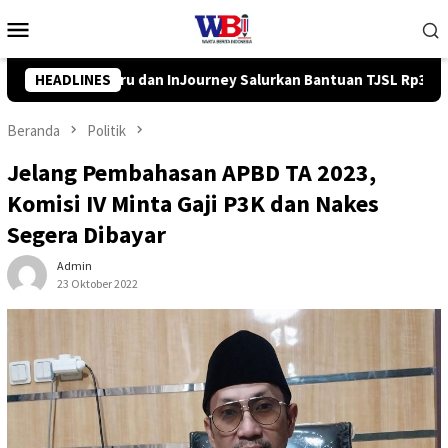
Loncat
Menu
ke
Mobile
konten
n Bantuan TJSL Rp319 Juta
HEADLINES
Pemkab Balangan Salurkan Ba
Beranda
Politik
Jelang Pembahasan APBD TA 2023,
Komisi IV Minta Gaji P3K dan Nakes
Segera Dibayar
Admin
23 Oktober 2022