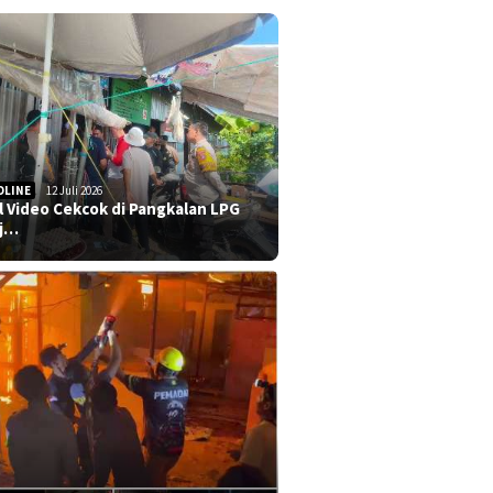
DLINE
12 Juli 2026
al Video Cekcok di Pangkalan LPG
j…