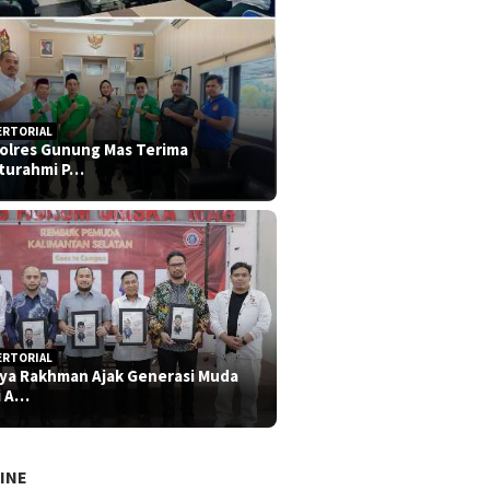
ERTORIAL
olres Gunung Mas Terima
aturahmi P…
ERTORIAL
iya Rakhman Ajak Generasi Muda
i A…
INE