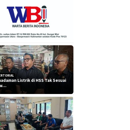
ERTORIAL
adaman Listrik di HSS Tak Sesuai
dw…