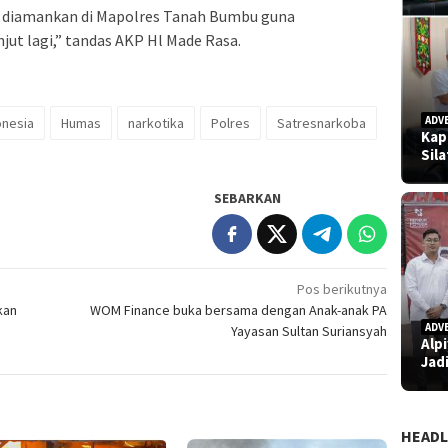
ya diamankan di Mapolres Tanah Bumbu guna
ut lagi,” tandas AKP Hl Made Rasa.
ADV
onesia
Humas
narkotika
Polres
Satresnarkoba
Kap
Sil
SEBARKAN
Pos berikutnya
kan
WOM Finance buka bersama dengan Anak-anak PA
ADV
Yayasan Sultan Suriansyah
Alp
Jad
HEADL