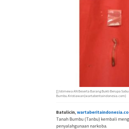
[] Istimewa AN Beserta Barang Bukti Berupa Sabu
Bumbu.Kristiawan(wartaberitaindonesia.com)
Batulicin
,
wartaberitaindonesia.c
Tanah Bumbu (Tanbu) kembali meng
penyalahgunaan narkoba.