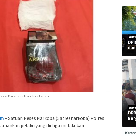
ADV
DPR
dan
 Saat Berada di Mapolres Tanah
ADV
DPR
om
– Satuan Reses Narkoba (Satresnarkoba) Polres
Ber
amankan pelaku yang diduga melakukan