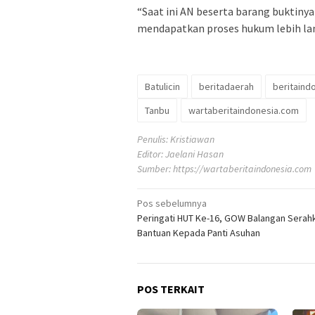
“Saat ini AN beserta barang buktin
mendapatkan proses hukum lebih lanj
Batulicin
beritadaerah
beritaind
Tanbu
wartaberitaindonesia.com
Penulis: Kristiawan
Editor: Jaelani Hasan
Sumber:
https://wartaberitaindonesia.com
Navigasi
Pos sebelumnya
Peringati HUT Ke-16, GOW Balangan Serah
pos
Bantuan Kepada Panti Asuhan
POS TERKAIT