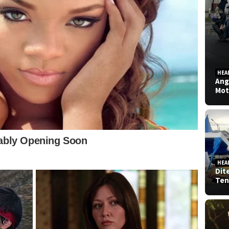
HEA
Ang
Mot
HEA
Dit
Ten