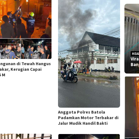
HEA
Vir
angunan di Tewah Hangus
Ban
akar, Kerugian Capai
5 M
Anggota Polres Batola
Padamkan Motor Terbakar di
Jalur Mudik Handil Bakti