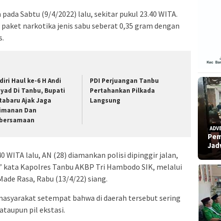
pada Sabtu (9/4/2022) lalu, sekitar pukul 23.40 WITA.
paket narkotika jenis sabu seberat 0,35 gram dengan
s.
diri Haul ke-6 H Andi
PDI Perjuangan Tanbu
syad Di Tanbu, Bupati
Pertahankan Pilkada
tabaru Ajak Jaga
Langsung
imanan Dan
bersamaan
ADV
Pem
Ja
40 WITA lalu, AN (28) diamankan polisi dipinggir jalan,
 kata Kapolres Tanbu AKBP Tri Hambodo SIK, melalui
ade Rasa, Rabu (13/4/22) siang.
masyarakat setempat bahwa di daerah tersebut sering
ataupun pil ekstasi.