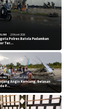
DLINE
23 Maret 2026
gota Polres Batola Padamkan
or Ter…
DLINE
23 Februari 2026
erjang Angin Kencang, Belasan
da P…