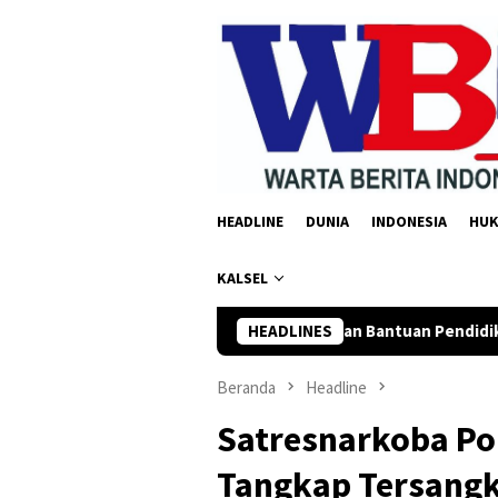
Loncat
ke
konten
HEADLINE
DUNIA
INDONESIA
HU
KALSEL
Balangan Salurkan Bantuan Pendidikan Rp35 Juta untuk 195 San
HEADLINES
Beranda
Headline
Satresnarkoba Po
Tangkap Tersang