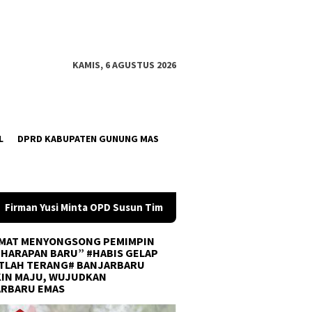
KAMIS, 6 AGUSTUS 2026
L
DPRD KABUPATEN GUNUNG MAS
un Timeline Anggaran 2027 Sejak Awal Tahun
Tim U-21 Ba
MAT MENYONGSONG PEMIMPIN
 HARAPAN BARU” #HABIS GELAP
TLAH TERANG# BANJARBARU
IN MAJU, WUJUDKAN
ARBARU EMAS