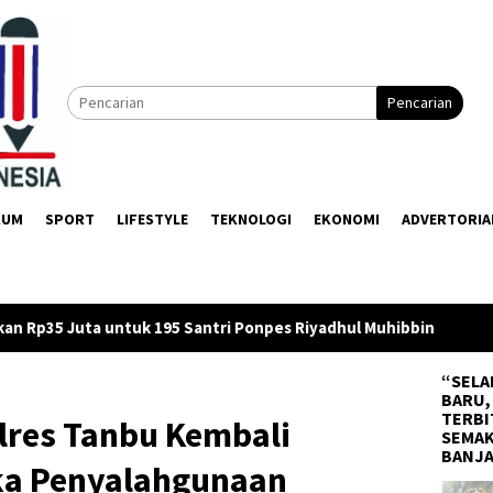
Pencarian
KUM
SPORT
LIFESTYLE
TEKNOLOGI
EKONOMI
ADVERTORIA
tri Ponpes Riyadhul Muhibbin
Firman Yusi Minta OPD Sus
“SELA
BARU,
TERBI
lres Tanbu Kembali
SEMAK
BANJ
ka Penyalahgunaan