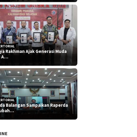
ERTORIAL
iya Rakhman Ajak Generasi Muda
i A…
ERTORIAL
da Balangan Sampaikan Raperda
rubah…
INE