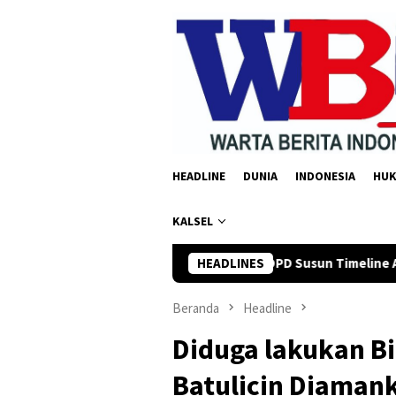
Loncat
ke
konten
HEADLINE
DUNIA
INDONESIA
HU
KALSEL
irman Yusi Minta OPD Susun Timeline Anggaran 2027 Sejak Awal 
HEADLINES
Beranda
Headline
Diduga lakukan Bis
Batulicin Diamank