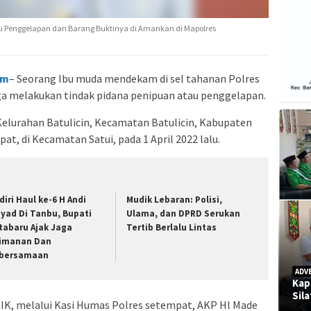
u Penggelapan dan Barang Buktinya di Amankan di Mapolres
om
– Seorang Ibu muda mendekam di sel tahanan Polres
a melakukan tindak pidana penipuan atau penggelapan.
Kelurahan Batulicin, Kecamatan Batulicin, Kabupaten
t, di Kecamatan Satui, pada 1 April 2022 lalu.
diri Haul ke-6 H Andi
Mudik Lebaran: Polisi,
syad Di Tanbu, Bupati
Ulama, dan DPRD Serukan
tabaru Ajak Jaga
Tertib Berlalu Lintas
imanan Dan
bersamaan
ADV
Kap
Sil
K, melalui Kasi Humas Polres setempat, AKP Hl Made