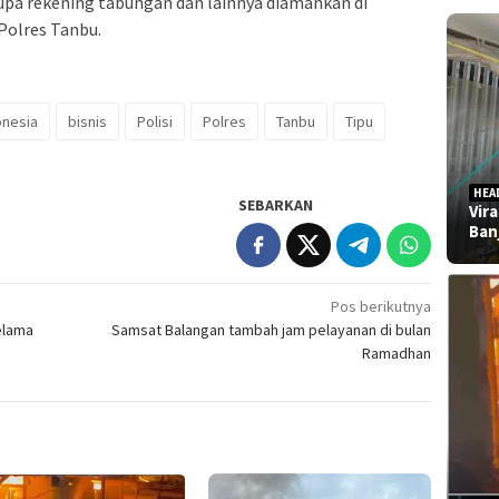
rupa rekening tabungan dan lainnya diamankan di
Polres Tanbu.
onesia
bisnis
Polisi
Polres
Tanbu
Tipu
HEA
SEBARKAN
Vir
Ban
Pos berikutnya
elama
Samsat Balangan tambah jam pelayanan di bulan
Ramadhan