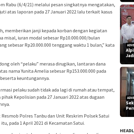
om Rabu (6/4/21) melalui pesan singkatnya mengatakan,
i atas laporan pada 27 Januari 2022 lalu terkait kasus
ah, memberikan janji kepada korban dengan kegiatan
a misal, iuran modal sebesar Rp10.000.000/bulan
g sebesar Rp20.000.000 tenggang waktu 1 bulan,” kata
ADV
Alp
Jad
odong oleh “pelaku” merasa dirugikan, lantaran dana
atas nama Yunita Amelia sebesar Rp153.000.000 pada
 beserta keuntungannya.
rmasi pelaku sudah tidak ada lagi di rumah atau tempat,
pihak Kepolisian pada 27 Januari 2022 atas dugaan
ADV
Sek
hnya.
Pe
it Resmob Polres Tanbu dan Unit Reskrim Polsek Satui
tu, pada 1 April 2021 di Kecamatan Satui.
HEADL