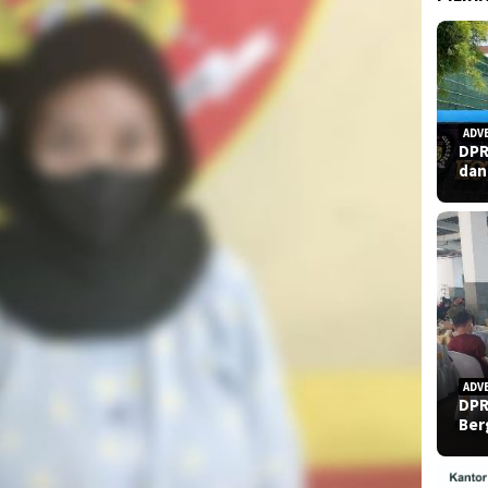
ADV
DPR
dan
ADV
DPR
Ber