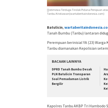
[]istimewa Terduga Tindak Pidana Penipuan ata
Tanbu.Kristiawan(wartaberitaindonesia.com)
Batulicin
,
wartaberitaindonesia.c
Tanah Bumbu (Tanbu) lantaran didug
Perempuan berinisial YA (23) Warga 
Tanbu diamanakan Kepolisian setempa
BACAAN LAINNYA
DPRD Tanah Bumbu Desak
Ha
PLN Batulicin Transparan
Ar
Soal Pemadaman Listrik
Ko
Bergilir
Ke
Ke
Kapolres Tanbu AKBP Tri Hambodo SI