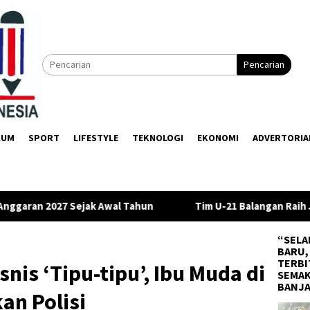
Pencarian
KUM
SPORT
LIFESTYLE
TEKNOLOGI
EKONOMI
ADVERTORIA
Tahun
Tim U-21 Balangan Raih Juara III di Gubernur Cup 20
“SELA
BARU,
TERBI
nis ‘Tipu-tipu’, Ibu Muda di
SEMAK
BANJ
an Polisi