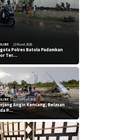
DLINE
23 Maret 2026
gota Polres Batola Padamkan
or Ter…
DLINE
23 Februari 2026
erjang Angin Kencang, Belasan
da P…