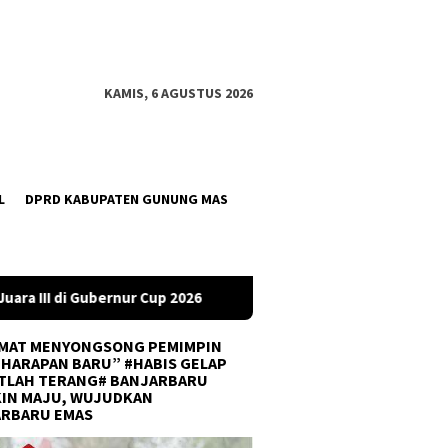
KAMIS, 6 AGUSTUS 2026
L
DPRD KABUPATEN GUNUNG MAS
26
DPRD Tanah Bumbu Desak PLN Batulicin Transparan Soa
MAT MENYONGSONG PEMIMPIN
 HARAPAN BARU” #HABIS GELAP
TLAH TERANG# BANJARBARU
IN MAJU, WUJUDKAN
ARBARU EMAS