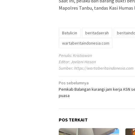
Saat ini, pelaku dan barang bukti be
Mapolres Tanbu, tandas Kasi Humas 
Batulicin
beritadaerah
beritaind
wartaberitaindonesia.com
Penulis: Kristiawan
Editor: Jaelani Hasan
Sumber:
https://wartaberitaindonesia.com
Navigasi
Pos sebelumnya
Pemkab Balangan kurangi jam kerja ASN s
pos
puasa
POS TERKAIT