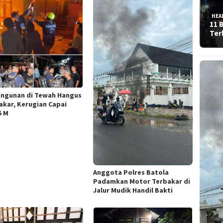
HEA
11 
Ter
angunan di Tewah Hangus
akar, Kerugian Capai
5 M
Anggota Polres Batola
Padamkan Motor Terbakar di
Jalur Mudik Handil Bakti