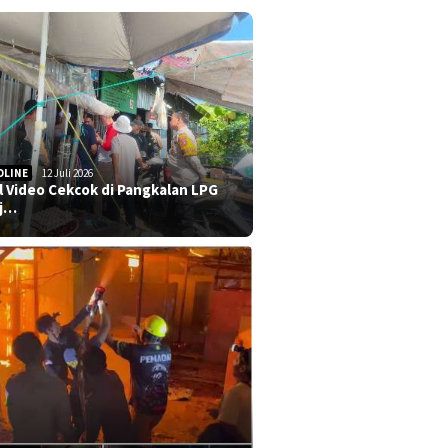
DLINE
12 Juli 2026
al Video Cekcok di Pangkalan LPG
j…