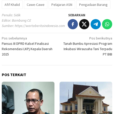
Afif Khalid
Cawe-Cawe
Pelajaran ASN
Pengadaan Barang
Penulis: Sidik
SEBARKAN
Editor: Bambang CE
Sumber:
https://wartaberitaindonesia.com
Navigasi
Pos sebelumnya
Pos berikutnya
Pansus III DPRD Kalsel Finalisasi
Tanah Bumbu Apresiasi Program
pos
Rekomendasi LKPj Kepala Daerah
Inkubasi Wirausaha Tani Terpadu
2025
PT BIB
POS TERKAIT