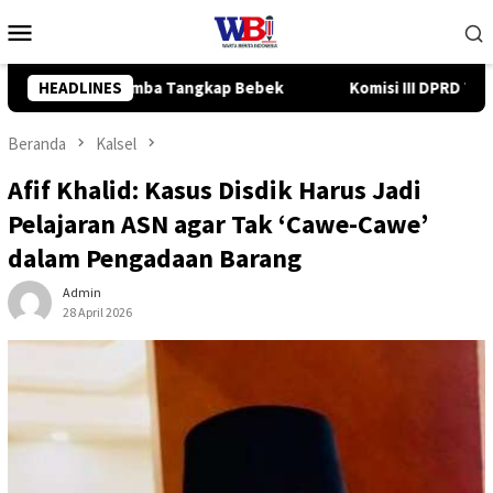
Loncat
Menu
ke
Mobile
konten
Komisi III DPRD Tanah Bumbu Ajukan 5 Usulan Strategis ke BPJN
HEADLINES
Beranda
Kalsel
Afif Khalid: Kasus Disdik Harus Jadi
Pelajaran ASN agar Tak ‘Cawe-Cawe’
dalam Pengadaan Barang
Admin
28 April 2026