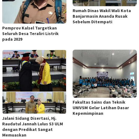
Rumah Dinas Wakil Wali Kota
Banjarmasin Ananda Rusak
Sebelum Ditempati
Pemprov Kalsel Targetkan
Seluruh Desa Teraliri Listrik
pada 2029
Fakultas Sains dan Teknik
UNIVSM Gelar Latihan Dasar
Kepemimpinan
Jalani Sidang Disertasi, Hj.
Raudatul Jannah Lulus S3 ULM
dengan Predikat Sangat
Memuaskan