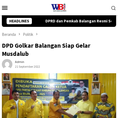
Loncat
Menu
ke
Mobile
konten
b Balangan Resmi Setujui Raperda Perubahan APBD 2026
HEADLINES
Beranda
Politik
DPD Golkar Balangan Siap Gelar
Musdalub
Admin
21 September 2022