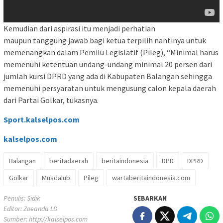
Kemudian dari aspirasi itu menjadi perhatian
maupun tanggung jawab bagi ketua terpilih nantinya untuk
memenangkan dalam Pemilu Legislatif (Pileg), “Minimal harus
memenuhi ketentuan undang-undang minimal 20 persen dari
jumlah kursi DPRD yang ada di Kabupaten Balangan sehingga
memenuhi persyaratan untuk mengusung calon kepala daerah
dari Partai Golkar, tukasnya.
Sport.kalselpos.com
kalselpos
.com
Balangan
beritadaerah
beritaindonesia
DPD
DPRD
Golkar
Musdalub
Pileg
wartaberitaindonesia.com
Penulis: Sidik
SEBARKAN
Editor: Zoeanda LD
Sumber:
http://kalselpos.com