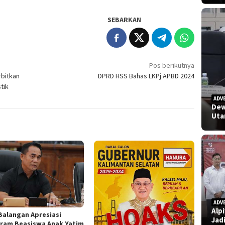
SEBARKAN
Pos berikutnya
rbitkan
DPRD HSS Bahas LKPj APBD 2024
tik
ADV
Dew
Uta
ADV
Alp
Balangan Apresiasi
Jad
ram Beasiswa Anak Yatim