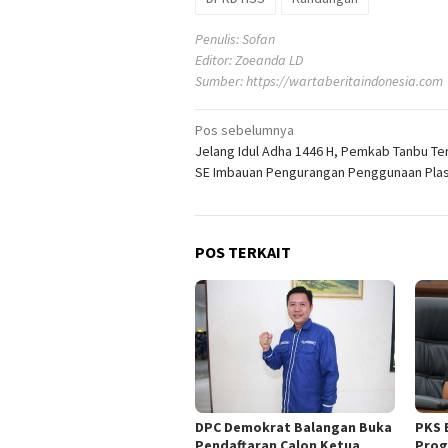
Penulis: Sofan
Editor: Zoeanda LD
Sumber:
https://wartaberitaindonesia.com
Navigasi
Pos sebelumnya
Jelang Idul Adha 1446 H, Pemkab Tanbu Te
pos
SE Imbauan Pengurangan Penggunaan Plas
POS TERKAIT
DPC Demokrat Balangan Buka
PKS 
Pendaftaran Calon Ketua
Prog