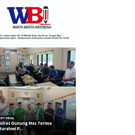
ERTORIAL
olres Gunung Mas Terima
aturahmi P…