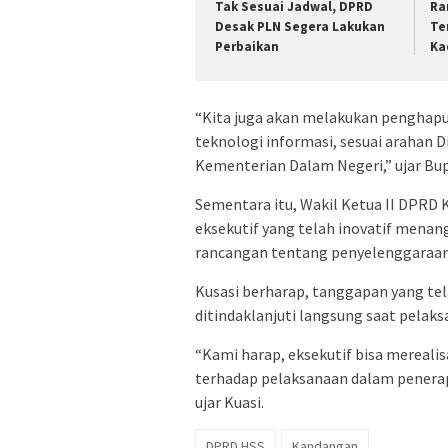
Tak Sesuai Jadwal, DPRD
Ra
Desak PLN Segera Lakukan
Te
Perbaikan
Ka
“Kita juga akan melakukan penghap
teknologi informasi, sesuai arahan 
Kementerian Dalam Negeri,” ujar Bup
Sementara itu, Wakil Ketua II DPRD
eksekutif yang telah inovatif mena
rancangan tentang penyelenggaraan
Kusasi berharap, tanggapan yang tel
ditindaklanjuti langsung saat pelak
“Kami harap, eksekutif bisa mereal
terhadap pelaksanaan dalam penera
ujar Kuasi.
DPRD HSS
Kandangan