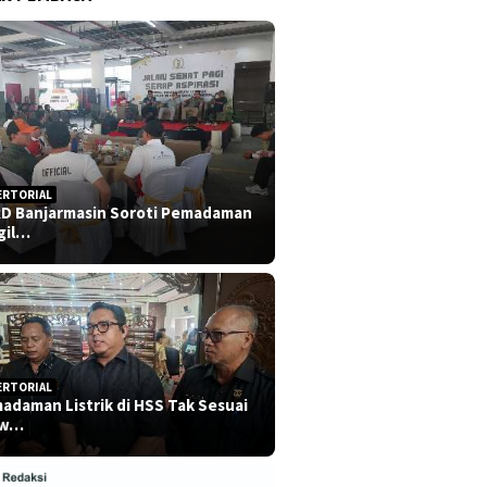
ERTORIAL
D Banjarmasin Soroti Pemadaman
gil…
ERTORIAL
adaman Listrik di HSS Tak Sesuai
dw…