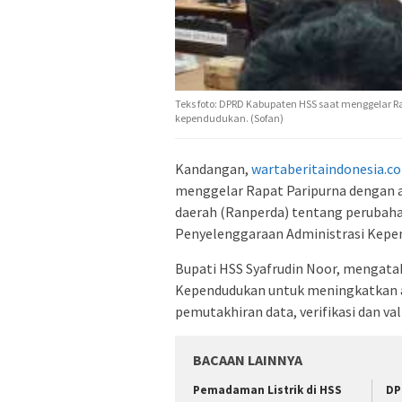
Teks foto: DPRD Kabupaten HSS saat menggelar 
kependudukan. (Sofan)
Kandangan,
wartaberitaindonesia.c
menggelar Rapat Paripurna dengan a
daerah (Ranperda) tentang perubaha
Penyelenggaraan Administrasi Kepen
Bupati HSS Syafrudin Noor, mengat
Kependudukan untuk meningkatkan a
pemutakhiran data, verifikasi dan val
BACAAN LAINNYA
Pemadaman Listrik di HSS
DP