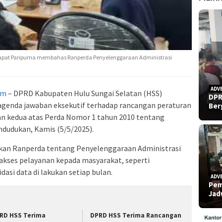
Rapat Paripurna membahas Ranperda Penyelenggaraan Administrasi
ADV
om
– DPRD Kabupaten Hulu Sungai Selatan (HSS)
DPR
genda jawaban eksekutif terhadap rancangan peraturan
Ber
n kedua atas Perda Nomor 1 tahun 2010 tentang
dudukan, Kamis (5/5/2025).
akan Ranperda tentang Penyelenggaraan Administrasi
kses pelayanan kepada masyarakat, seperti
idasi data di lakukan setiap bulan.
ADV
Pem
Ja
RD HSS Terima
DPRD HSS Terima Rancangan