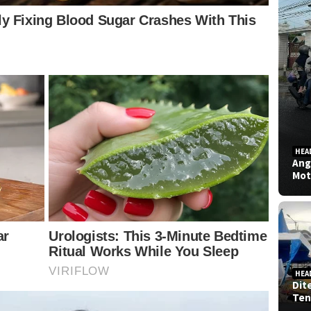
HEA
Ang
Mot
HEA
Dit
Ten