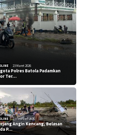
DLINE
23 Maret 2026
gota Polres Batola Padamkan
or Ter…
DLINE
23 Februari 2026
erjang Angin Kencang, Belasan
da P…