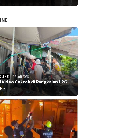
INE
DLINE
12 Juli 2026
al Video Cekcok di Pangkalan LPG
j…