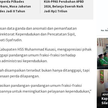
nperda Pilkades
KUA-PPAS Perubahan APBD
rbaru, Masa Jabatan
2026, Belanja Daerah Naik
des Jadi 8 Tahun
Jadi Rp2 Triliun
usan data ganda dan anomali dan pemanfaatan
Direktorat Kependudukan dan Pencatatan Sipil,
ati Syafrudin.
 Kabupaten HSS Muhammad Kusasi, mengapresiasi pihak
nggapi pandangan umum fraksi-fraksi terhadap
 administrasi kependudukan.
ah disampaikan tersebut bukan hanya ditanggapi, tapi
sanaan perda dilapangan.
isasikan pandangan-pandangan umum fraksi-fraksi
pannya untuk meningkatkan pelayanan kependudukan,”
ADV
Kap
Sil