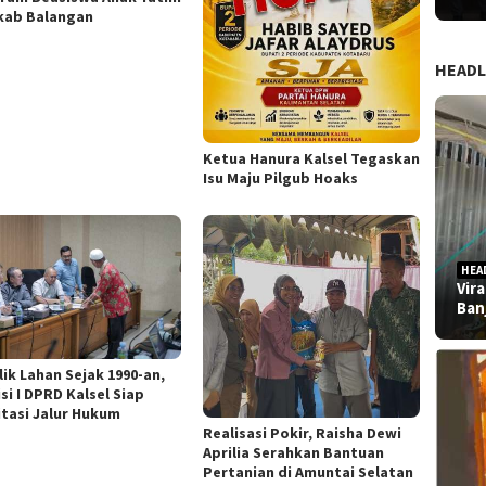
ab Balangan
HEADL
Ketua Hanura Kalsel Tegaskan
Isu Maju Pilgub Hoaks
HEA
Vir
Ban
lik Lahan Sejak 1990-an,
si I DPRD Kalsel Siap
itasi Jalur Hukum
Realisasi Pokir, Raisha Dewi
Aprilia Serahkan Bantuan
Pertanian di Amuntai Selatan