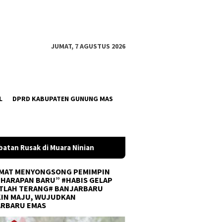
JUMAT, 7 AGUSTUS 2026
L
DPRD KABUPATEN GUNUNG MAS
an
Pemkot Banjarbaru dan InJourney Salurkan Bantuan T
MAT MENYONGSONG PEMIMPIN
 HARAPAN BARU” #HABIS GELAP
TLAH TERANG# BANJARBARU
IN MAJU, WUJUDKAN
ARBARU EMAS