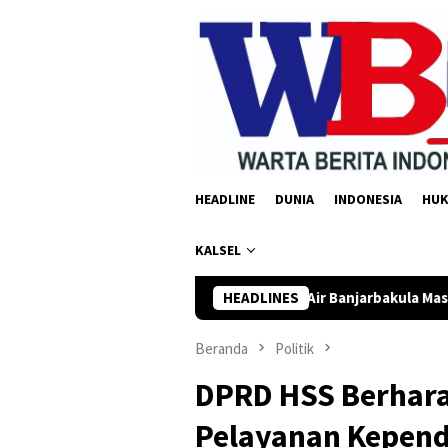
Loncat
ke
konten
HEADLINE
DUNIA
INDONESIA
HU
KALSEL
lsel Kawal Proyek Air Banjarbakula Masuk APBN 2027
HEADLINES
DPR
Beranda
Politik
DPRD HSS Berhara
Pelayanan Kepen