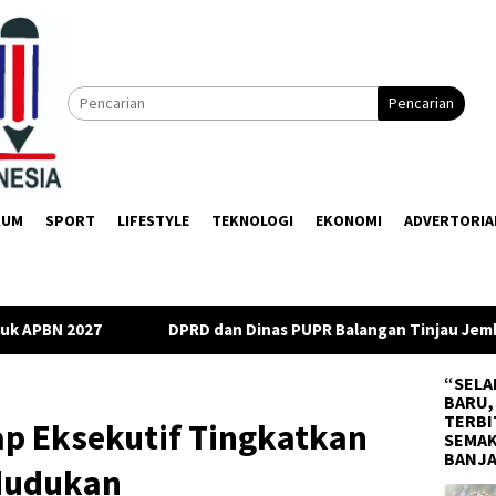
Pencarian
KUM
SPORT
LIFESTYLE
TEKNOLOGI
EKONOMI
ADVERTORIA
D dan Dinas PUPR Balangan Tinjau Jembatan Rusak di Muara Nini
“SELA
BARU,
TERBI
p Eksekutif Tingkatkan
SEMAK
BANJ
dudukan