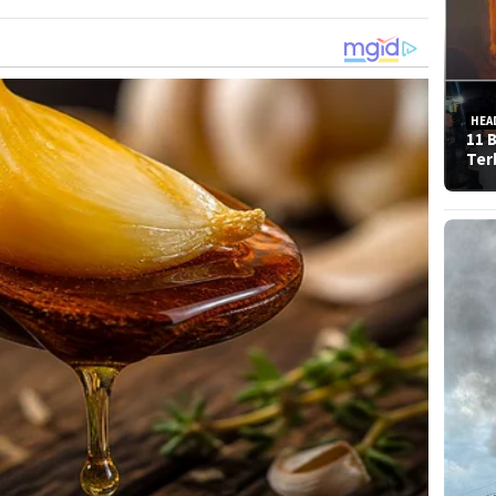
HEA
11 
Ter