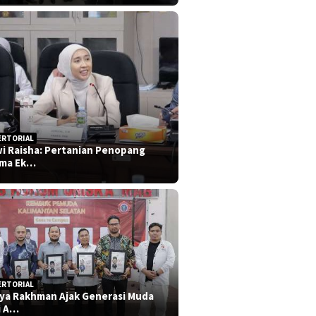
ERTORIAL
i Raisha: Pertanian Penopang
ma Ek…
ERTORIAL
iya Rakhman Ajak Generasi Muda
i A…